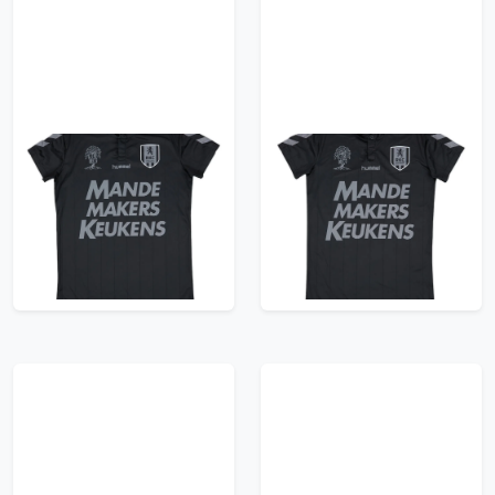
2016-17 RKC Waalwijk
2016-17 RKC Waalwijk
Away Shirt - 9/10 -
Away Shirt - 8/10 -
(Women's L)
(Women's L)
35.99£ · ca. €42
35.99£ · ca. €42
Trikot kaufen
Trikot kaufen