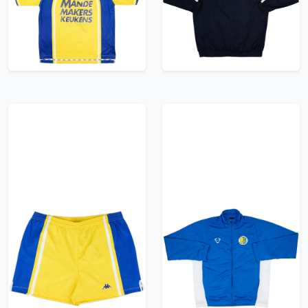
(XL)
8/10 - (XL)
59.99£ · ca. €71
47.99£ · ca. €57
Trikot kaufen
Trikot kaufen
1997-99 RKC Waalwijk
2006-07 RKC Waalwijk
Home Shorts - 9/10 -
Nike Track Jacket -
(XL)
6/10 - (L)
41.99£ · ca. €50
35.99£ · ca. €42
Trikot kaufen
Trikot kaufen