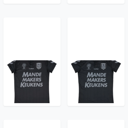
2016-17 RKC Waalwijk
2016-17 RKC Waalwijk
Away Shirt - 9/10 -
Away Shirt - 8/10 -
(Women's L)
(Women's L)
35.99£ · ca. €42
35.99£ · ca. €42
Trikot kaufen
Trikot kaufen