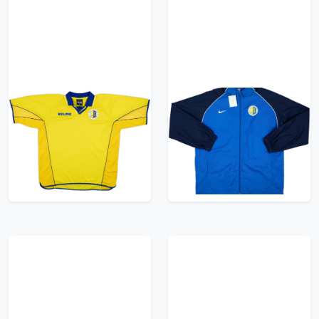
2001-02 RKC Waalwijk
2008-09 RKC Waalwijk
Home Shirt - 8/10 -
Nike Rain Jacket (XL)
(XL)
71.99£ · ca. €85
83.99£ · ca. €99
Trikot kaufen
Trikot kaufen