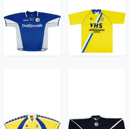
2001-02 RKC Waalwijk
2003-04 RKC Waalwijk
Match Issue Away
Match Issue Home
Shirt #19
Shirt #16
71.99£ · ca. €85
59.99£ · ca. €71
Trikot kaufen
Trikot kaufen
1997-98 RKC Waalwijk
2002-03 RKC Waalwijk
Home Shirt - 5/10 -
Trepo Sweat Top -