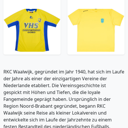
2002-03 RKC Waalwijk
2010s RKC Waalwijk
Home Shirt - 5/10 -
Stanno Training Shirt
(XXL)
- 10/10 - (XXL)
29.99£ · ca. €35
23.99£ · ca. €28
Trikot kaufen
Trikot kaufen
RKC Waalwijk, gegründet im Jahr 1940, hat sich im Laufe
der Jahre als einer der einzigartigen Vereine der
Niederlande etabliert. Die Vereinsgeschichte ist
gespickt mit Höhen und Tiefen, die die loyale
Fangemeinde geprägt haben. Ursprünglich in der
Region Noord-Brabant gegründet, begann RKC
Waalwijk seine Reise als kleiner Lokalverein und
entwickelte sich im Laufe der Jahrzehnte zu einem
festen Bestandteil des niederländischen Fußballs.