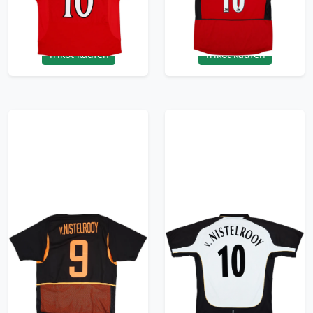
10/10 - (XXL)
- (XXL)
299.99£ · ca. €354
299.99£ · ca. €354
Trikot kaufen
Trikot kaufen
2002-04 Netherlands
2001-02 Manchester
Authentic Away Shirt
United Centenary
V.Nistelrooy #9 - 8/10
Away/Third Shirt
- (L)
V.Nistelrooy #10
239.99£ · ca. €283
239.99£ · ca. €283