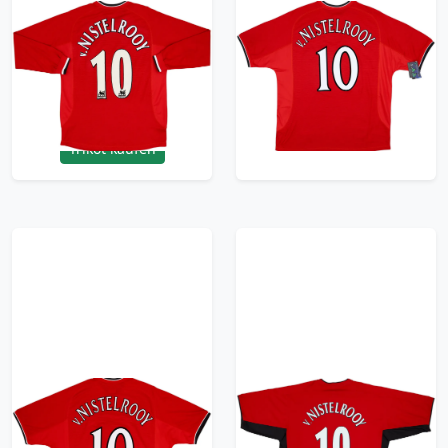
2000-02 Manchester
2000-02 Manchester
United Home L/S Shirt
United Home Shirt
v. Nistelrooy #10 -
V.Nistelrooy #10 (XXL)
8/10 - (M)
299.99£ · ca. €354
359.99£ · ca. €425
Trikot kaufen
Trikot kaufen
2000-02 Manchester
2002-04 Manchester
United Home Shirt
United Home Shirt
V.Nistelrooy #10 -
v.Nistelrooy #10 - 8/10