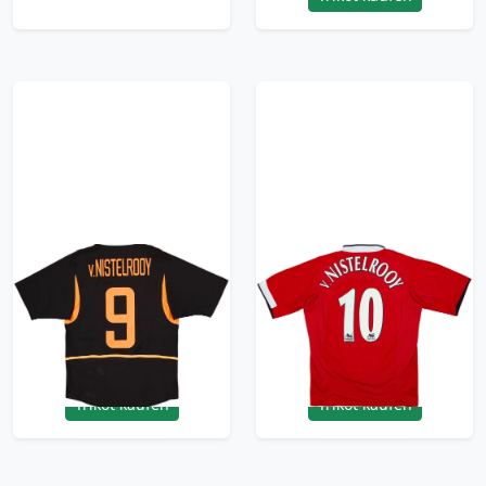
2002-04 Netherlands
2004-06 Manchester
Away Shirt
United Home Shirt
V.Nistelrooy #9 - 9/10
v.Nistelrooy #10 - 7/10
- (S)
- (S)
179.99£ · ca. €212
179.99£ · ca. €212
Trikot kaufen
Trikot kaufen