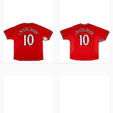
2000-02 Manchester
2000-02 Manchester
United Home Shirt
United Home Shirt
V.Nistelrooy #10 (XXL)
V.Nistelrooy #10 (XXL)
359.99£ · ca. €425
359.99£ · ca. €425
Trikot kaufen
Trikot kaufen