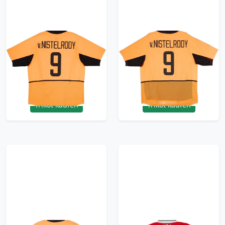
2002-04 Netherlands
2002-04 Netherlands
Home Shirt
Player Issue Home
V.Nistelrooy #9 - 8/10
Shirt V.Nistelrooy #9 -
- (XL)
8/10 - (XL)
209.99£ · ca. €248
209.99£ · ca. €248
Trikot kaufen
Trikot kaufen