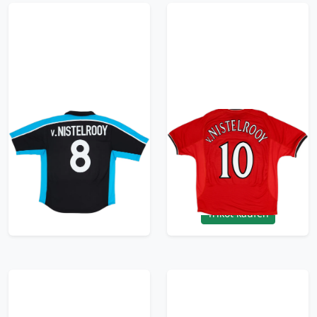
1999-01 PSV Away
2000-02 Manchester
Shirt V.Nistelrooy #8 -
United Home Shirt
7/10 - (L)
V.Nistelrooy #10 -
5/10 - (L)
179.99£ · ca. €212
149.99£ · ca. €177
Trikot kaufen
Trikot kaufen