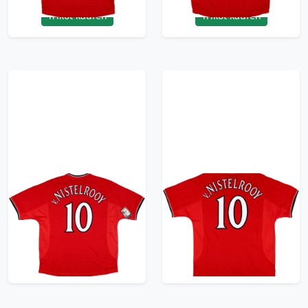
Trikot kaufen
Trikot kaufen
2000-02 Manchester
2000-02 Manchester
United Home Shirt
United Home Shirt
V.Nistelrooy #10 (XXL)
V.Nistelrooy #10 (XL)
359.99£ · ca. €425
359.99£ · ca. €425
Trikot kaufen
Trikot kaufen