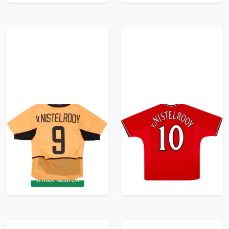
2002-04 Netherlands
2000-02 Manchester
Player Issue Home
United Home Shirt
Shirt V.Nistelrooy #9 -
V.Nistelrooy #10
6/10 - (S)
209.99£ · ca. €248
239.99£ · ca. €283
Trikot kaufen
Trikot kaufen