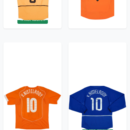
- (L)
179.99£ · ca. €212
209.99£ · ca. €248
Trikot kaufen
Trikot kaufen
2004-06 Netherlands
2002-03 Manchester
Home Shirt
United Third L/S Shirt
V.Nistelrooy #10
V.Nistelrooy #10 -
5/10 - (M)
179.99£ · ca. €212
179.99£ · ca. €212
Trikot kaufen
Trikot kaufen