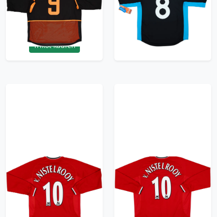
Shirt V.Nistelrooy #9 -
(M)
10/10 - (XL)
359.99£ · ca. €425
419.99£ · ca. €496
Trikot kaufen
Trikot kaufen
2000-02 Manchester
2000-02 Manchester
United Home L/S Shirt
United Home L/S Shirt
V.Nistelrooy #10 -
V.Nistelrooy #10 -
10/10 - (M)
10/10 - (XXL)
359.99£ · ca. €425
359.99£ · ca. €425