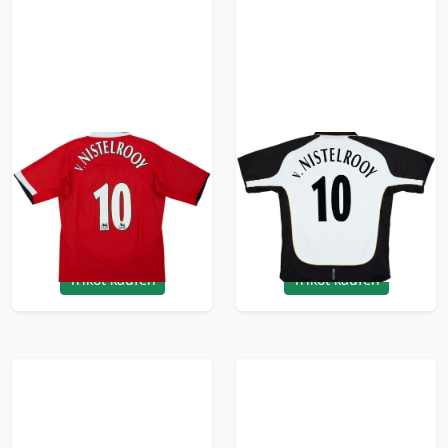
2004-06 Manchester
2001-02 Manchester
United Home Shirt
United Centenary
v.Nistelrooy #10 - 6/10
Away/Third Shirt
- (M)
V.Nistelrooy #10
209.99£ · ca. €248
209.99£ · ca. €248
Trikot kaufen
Trikot kaufen