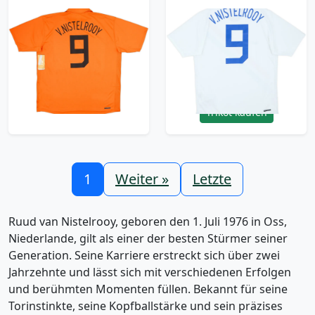
2006-08 Netherlands
2006-08 Netherlands
Home Shirt
Away Shirt
V.Nistelrooy #9 (XXL)
v.Nistelrooy #9 - 10/10
- (M)
149.99£ · ca. €177
149.99£ · ca. €177
Trikot kaufen
Trikot kaufen
1
Weiter »
Letzte
Ruud van Nistelrooy, geboren den 1. Juli 1976 in Oss,
Niederlande, gilt als einer der besten Stürmer seiner
Generation. Seine Karriere erstreckt sich über zwei
Jahrzehnte und lässt sich mit verschiedenen Erfolgen
und berühmten Momenten füllen. Bekannt für seine
Torinstinkte, seine Kopfballstärke und sein präzises