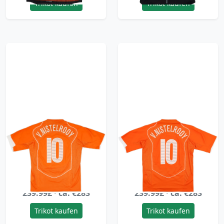
Trikot kaufen
Trikot kaufen
2004-06 Netherlands
2004-06 Netherlands
Limited Edition Player
Limited Edition Player
Issue Home Shirt
Issue Home Shirt
4540/5000
3194/5000
V.Nistelrooy #10 -
v.Nistelrooy #10 - 7/10
7/10 - (L)
- (L)
239.99£ · ca. €283
239.99£ · ca. €283
Trikot kaufen
Trikot kaufen