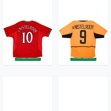
2000-02 Manchester
2002-04 Netherlands
United Home Shirt
Home Shirt
V.Nistelrooy #10 -
V.Nistelrooy #9 - 6/10
5/10 - (XXL)
- (S)
149.99£ · ca. €177
149.99£ · ca. €177
Trikot kaufen
Trikot kaufen