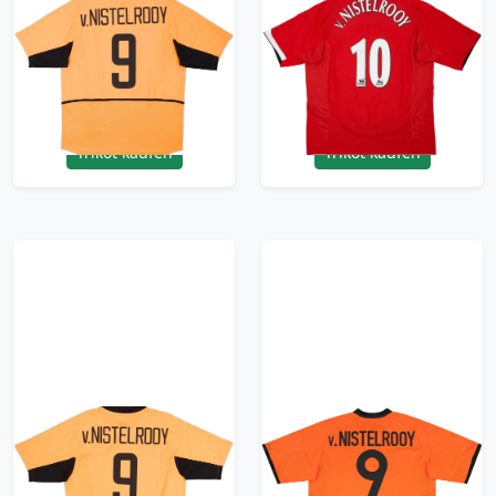
2002-04 Netherlands
2004-06 Manchester
Home Shirt
United Home Shirt v.
V.Nistelrooy #9 - 8/10
Nistelrooy #10 - 6/10 -
- (L)
(XL)
209.99£ · ca. €248
209.99£ · ca. €248
Trikot kaufen
Trikot kaufen
2002-04 Netherlands
2000-02 Netherlands
Home Shirt
Home Shirt
V.Nistelrooy #9 - 9/10
V.Nistelrooy #9