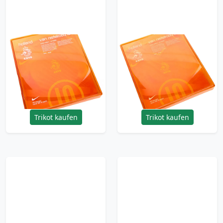
2004-06 Netherlands
2004-06 Netherlands
Limited Edition Player
Limited Edition Player
Issue Home Shirt
Issue Home Shirt
0848/5000 v.
2561/5000 v.
Nistelrooy #10 (L)
Nistelrooy #10 (L)
539.99£ · ca. €637
479.99£ · ca. €566
Trikot kaufen
Trikot kaufen