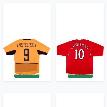
2002-04 Netherlands
2000-02 Manchester
Player Issue Home
United Home L/S Shirt
Shirt V.Nistelrooy #9 -
V.Nistelrooy #10 -
8/10 - (M)
8/10 - (XXL)
359.99£ · ca. €425
359.99£ · ca. €425
Trikot kaufen
Trikot kaufen