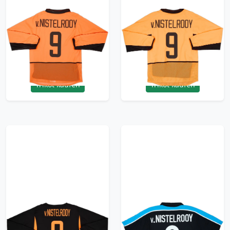
2002-04 Netherlands
2002-04 Netherlands
Player Issue Home L/S
Player Issue Home L/S
Shirt V.Nistelrooy #9 -
Shirt V.Nistelrooy #9 -
8/10 - (M)
8/10 - (S)
479.99£ · ca. €566
419.99£ · ca. €496
Trikot kaufen
Trikot kaufen
2002-04 Netherlands
1999-01 PSV Away
Player Issue Away L/S
Shirt V.Nistelrooy #8