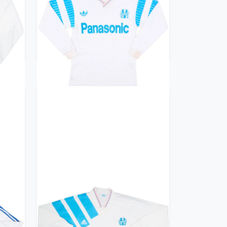
ille
1990-91 Olympique Marseille
Home L/S Shirt - 8/10 - (S)
299.99£ · ca. €354
Trikot kaufen
ille
1991-92 Olympique Marseille
XS)
Home L/S Shirt - 8/10 - (L)
299.99£ · ca. €354