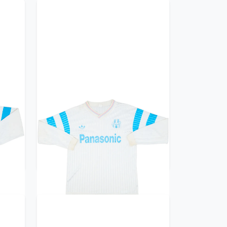
ille
1990-91 Olympique Marseille
L)
Home L/S Shirt - 7/10 - (L)
299.99£ · ca. €354
Trikot kaufen