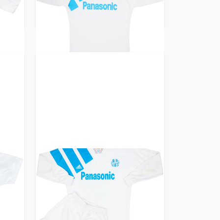
Trikot kaufen
ille
1991-92 Olympique Marseille
)
Home L/S Shirt & Shorts - 6/10
- (S)
299.99£ · ca. €354
Trikot kaufen