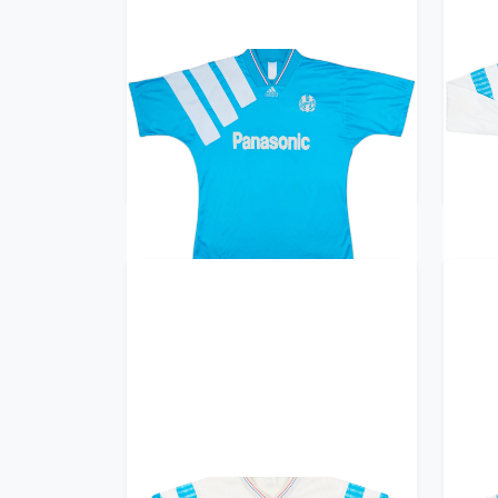
1992-93 Olympique Marseille
199
Away Shirt - 8/10 - (L)
Ho
419.99£ · ca. €496
Trikot kaufen