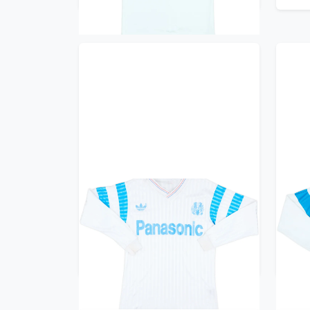
1990-91 Olympique Marseille
199
Home L/S Shirt - 8/10 - (S)
H
299.99£ · ca. €354
Trikot kaufen