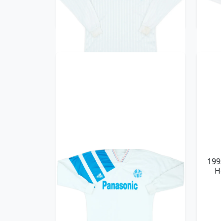
Trikot kaufen
1991-92 Olympique Marseille
199
Home L/S Shirt - 8/10 - (L)
H
299.99£ · ca. €354
Trikot kaufen