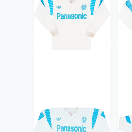
1990-91 Olympique Marseille
199
Home L/S Shirt - 8/10 - (S)
299.99£ · ca. €354
Trikot kaufen
1990-91 Olympique Marseille
199
Home L/S Shirt - 9/10 - (S)
H
299.99£ · ca. €354