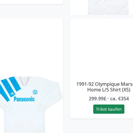
1-92 Olympique Marseille
1991-92 Olympique Marse
ome L/S Shirt - 9/10 - (L)
Home L/S Shirt (XS)
299.99£ · ca. €354
299.99£ · ca. €354
Trikot kaufen
Trikot kaufen