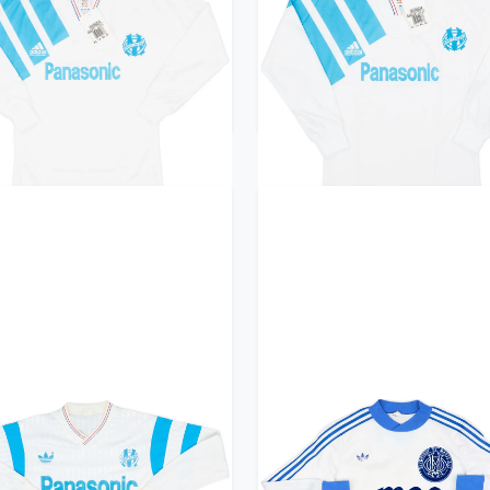
1-92 Olympique Marseille
1991-92 Olympique Marse
Home L/S Shirt (XS)
Home L/S Shirt (XS)
299.99£ · ca. €354
299.99£ · ca. €354
Trikot kaufen
Trikot kaufen
0-91 Olympique Marseille
1978-80 Olympique Marse
ome L/S Shirt - 8/10 - (S)
Home L/S Shirt - 6/10 - (
299.99£ · ca. €354
299.99£ · ca. €354