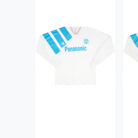
1991-92 Olympique Marseille
199
Home L/S Shirt - 9/10 - (S)
H
239.99£ · ca. €283
Trikot kaufen