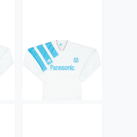
ille
1991-92 Olympique Marseille
S)
Home L/S Shirt - 9/10 - (S)
239.99£ · ca. €283
Trikot kaufen