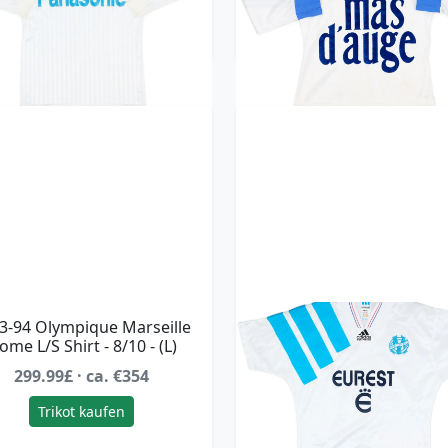
Trikot kaufen
Trikot kaufen
3-94 Olympique Marseille
1992-93 Olympique Marse
ome L/S Shirt - 8/10 - (L)
Home Shirt - 10/10 - (S
299.99£ · ca. €354
299.99£ · ca. €354
Trikot kaufen
Trikot kaufen