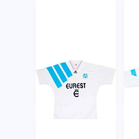
1993-94 Olympique Marseille
199
Home Shirt - 8/10 - (L)
H
299.99£ · ca. €354
Trikot kaufen