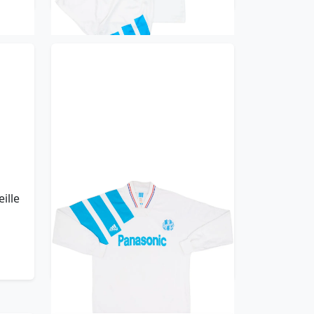
ille
1991-92 Olympique Marseille
Home L/S Shirt - 8/10 - (M/L)
299.99£ · ca. €354
Trikot kaufen