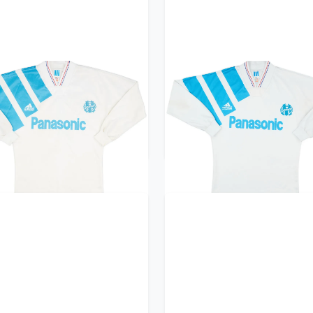
1-92 Olympique Marseille
1991-92 Olympique Marse
ome L/S Shirt - 8/10 - (S)
Home L/S Shirt - 9/10 - (
239.99£ · ca. €283
239.99£ · ca. €283
Trikot kaufen
Trikot kaufen