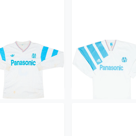
0-91 Olympique Marseille
1991-92 Olympique Marse
ome L/S Shirt #9 - 6/10 -
Home L/S Shirt - 9/10 - (
(M/L)
239.99£ · ca. €283
299.99£ · ca. €354
Trikot kaufen
Trikot kaufen