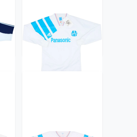
ille
1991-92 Olympique Marseille
)
Home L/S Shirt (XS)
359.99£ · ca. €425
Trikot kaufen