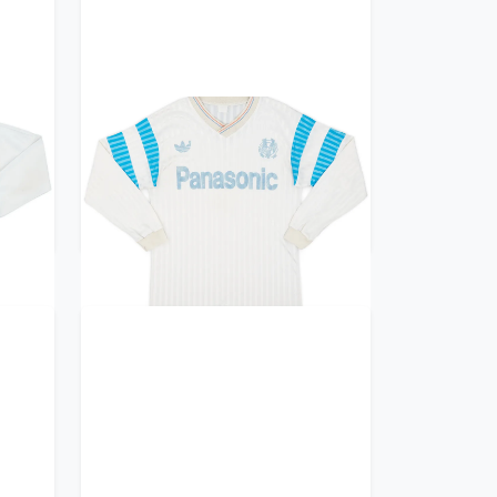
ille
1990-91 Olympique Marseille
S)
Home L/S Shirt - 7/10 - (S)
239.99£ · ca. €283
Trikot kaufen