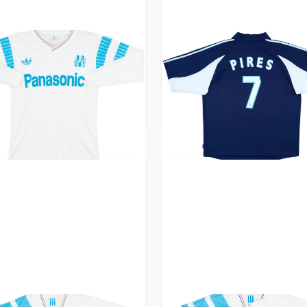
0-91 Olympique Marseille
1999-00 Olympique Marse
me L/S Shirt - 8/10 - (M)
Away Shirt Pires #7 (XL
359.99£ · ca. €425
359.99£ · ca. €425
Trikot kaufen
Trikot kaufen