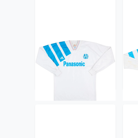
1991-92 Olympique Marseille
199
Home L/S Shirt - 8/10 - (M/L)
H
299.99£ · ca. €354
Trikot kaufen