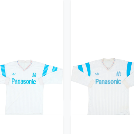
0-91 Olympique Marseille
1990-91 Olympique Marse
ome L/S Shirt - 6/10 - (L)
Home L/S Shirt - 6/10 - (
299.99£ · ca. €354
299.99£ · ca. €354
Trikot kaufen
Trikot kaufen