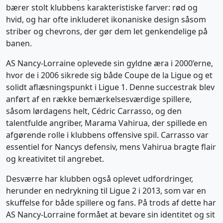
bærer stolt klubbens karakteristiske farver: rød og
hvid, og har ofte inkluderet ikonaniske design såsom
striber og chevrons, der gør dem let genkendelige på
banen.
AS Nancy-Lorraine oplevede sin gyldne æra i 2000’erne,
hvor de i 2006 sikrede sig både Coupe de la Ligue og et
solidt aflæsningspunkt i Ligue 1. Denne succestrak blev
anført af en række bemærkelsesværdige spillere,
såsom lørdagens helt, Cédric Carrasso, og den
talentfulde angriber, Marama Vahirua, der spillede en
afgørende rolle i klubbens offensive spil. Carrasso var
essentiel for Nancys defensiv, mens Vahirua bragte flair
og kreativitet til angrebet.
Desværre har klubben også oplevet udfordringer,
herunder en nedrykning til Ligue 2 i 2013, som var en
skuffelse for både spillere og fans. På trods af dette har
AS Nancy-Lorraine formået at bevare sin identitet og sit