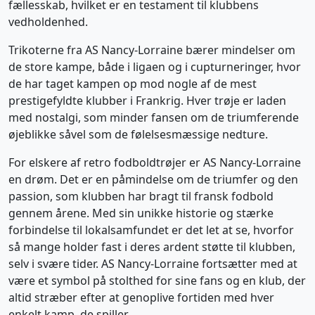
fællesskab, hvilket er en testament til klubbens
vedholdenhed.
Trikoterne fra AS Nancy-Lorraine bærer mindelser om
de store kampe, både i ligaen og i cupturneringer, hvor
de har taget kampen op mod nogle af de mest
prestigefyldte klubber i Frankrig. Hver trøje er laden
med nostalgi, som minder fansen om de triumferende
øjeblikke såvel som de følelsesmæssige nedture.
For elskere af retro fodboldtrøjer er AS Nancy-Lorraine
en drøm. Det er en påmindelse om de triumfer og den
passion, som klubben har bragt til fransk fodbold
gennem årene. Med sin unikke historie og stærke
forbindelse til lokalsamfundet er det let at se, hvorfor
så mange holder fast i deres ardent støtte til klubben,
selv i svære tider. AS Nancy-Lorraine fortsætter med at
være et symbol på stolthed for sine fans og en klub, der
altid stræber efter at genoplive fortiden med hver
enkelt kamp, de spiller.