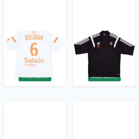
2016-17 Lorient
2015-16 Lorient Player
Match Issue Barrages
Issue adidas 1/4 Zip
Away Shirt Bellugou
Training Top #9 - 8/10
#6
- (L)
239.99£ · ca. €283
71.99£ · ca. €85
Trikot kaufen
Trikot kaufen