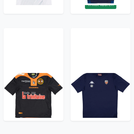
Trikot kaufen
2009-10 FC Lorient
2020-21 Lorient Player
Third Shirt - 8/10 - (XS)
Issue Training Shirt
#10 - 10/10 - (M)
35.99£ · ca. €42
35.99£ · ca. €42
Trikot kaufen
Trikot kaufen