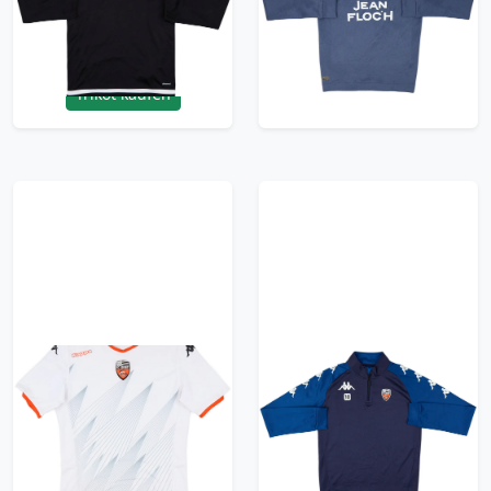
Drill Top #8 - 7/10 -
Top - 9/10 - (M)
(M)
47.99£ · ca. €57
59.99£ · ca. €71
Trikot kaufen
Trikot kaufen
2019-20 FC Lorient
2020-21 Lorient
Authentic Away Shirt -
Kappa Player Issue
6/10 - (XL)
1/4 Zip Drill Top #10 -
9/10 - (S)
41.99£ · ca. €50
41.99£ · ca. €50
Trikot kaufen