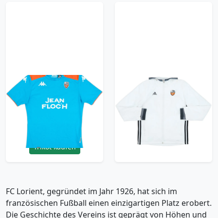
2021-22 Lorient
2015-16 FC Lorient
Kappa Player Issue
adidas Track Jacket -
Training Shirt #21 -
8/10 - (M.Boys)
7/10 - (L)
17.99£ · ca. €21
23.99£ · ca. €28
Trikot kaufen
Trikot kaufen
FC Lorient, gegründet im Jahr 1926, hat sich im
französischen Fußball einen einzigartigen Platz erobert.
Die Geschichte des Vereins ist geprägt von Höhen und