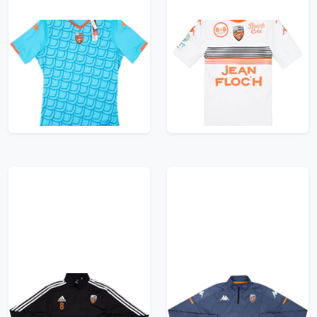
2018-19 Lorient Third
2017-18 FC Lorient
Shirt (XL)
Authentic Away Shirt -
6/10 - (S/M)
59.99£ · ca. €71
59.99£ · ca. €71
Trikot kaufen
Trikot kaufen
2015-16 Lorient Player
2020-21 Lorient
Issue adidas 1/4 Zip
Kappa 1/4 Zip Drill