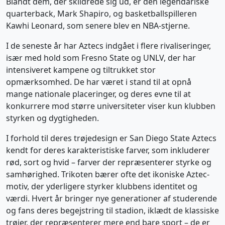
Blandt dem, der skildrede sig ud, er den legendariske
quarterback, Mark Shapiro, og basketballspilleren
Kawhi Leonard, som senere blev en NBA-stjerne.
I de seneste år har Aztecs indgået i flere rivaliseringer,
især med hold som Fresno State og UNLV, der har
intensiveret kampene og tiltrukket stor
opmærksomhed. De har været i stand til at opnå
mange nationale placeringer, og deres evne til at
konkurrere mod større universiteter viser kun klubben
styrken og dygtigheden.
I forhold til deres trøjedesign er San Diego State Aztecs
kendt for deres karakteristiske farver, som inkluderer
rød, sort og hvid – farver der repræsenterer styrke og
samhørighed. Trikoten bærer ofte det ikoniske Aztec-
motiv, der yderligere styrker klubbens identitet og
værdi. Hvert år bringer nye generationer af studerende
og fans deres begejstring til stadion, iklædt de klassiske
trøjer, der repræsenterer mere end bare sport – de er