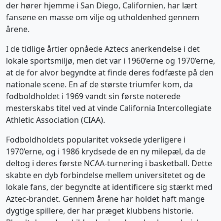
der hører hjemme i San Diego, Californien, har lært
fansene en masse om vilje og utholdenhed gennem
årene.
I de tidlige årtier opnåede Aztecs anerkendelse i det
lokale sportsmiljø, men det var i 1960’erne og 1970’erne,
at de for alvor begyndte at finde deres fodfæste på den
nationale scene. En af de største triumfer kom, da
fodboldholdet i 1969 vandt sin første noterede
mesterskabs titel ved at vinde California Intercollegiate
Athletic Association (CIAA).
Fodboldholdets popularitet voksede yderligere i
1970’erne, og i 1986 krydsede de en ny milepæl, da de
deltog i deres første NCAA-turnering i basketball. Dette
skabte en dyb forbindelse mellem universitetet og de
lokale fans, der begyndte at identificere sig stærkt med
Aztec-brandet. Gennem årene har holdet haft mange
dygtige spillere, der har præget klubbens historie.