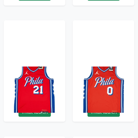
2020-24 Philadelphia
2020-24 Philadelphia
76ers Embiid #21
76ers Maxey #0
Jordan Swingman
Jordan Swingman
Alternate Jersey (S)
Alternate Jersey (M)
95.99£ · ca. €113
95.99£ · ca. €113
Trikot kaufen
Trikot kaufen