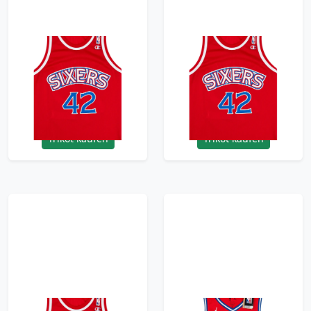
1995-97 Philadelphia
1995-97 Philadelphia
76ers Stackhouse #42
76ers Stackhouse #42
Champion Away
Champion Away
Jersey (Excellent) M
Jersey (Excellent) XL
95.99£ · ca. €113
95.99£ · ca. €113
Trikot kaufen
Trikot kaufen