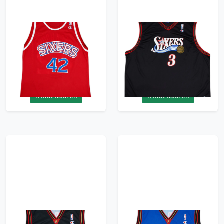
1995-97 Philadelphia
2000-02 Philadelphia
76ers Stackhouse #42
76ers Iverson #3
Champion Away
Champion Away
Jersey - 9/10 - (XL)
Jersey - 9/10 - (XXL)
95.99£ · ca. €113
95.99£ · ca. €113
Trikot kaufen
Trikot kaufen
2000-06 Philadelphia
1999-00 Philadelphia