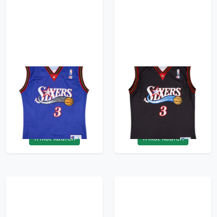
1999-00 Philadelphia
2000-06 Philadelphia
76ers Iverson #3
76ers Iverson #3
Champion Alternate
Champion Away
Jersey - 8/10 - (M)
Jersey - 8/10 - (M)
95.99£ · ca. €113
95.99£ · ca. €113
Trikot kaufen
Trikot kaufen