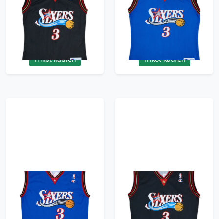
76ers Iverson #3
76ers Iverson #3
Champion Away
Champion Alternate
Jersey - 9/10 - (S)
Jersey - 9/10 - (L)
95.99£ · ca. €113
95.99£ · ca. €113
Trikot kaufen
Trikot kaufen
1999-00 Philadelphia
2000-06 Philadelphia
76ers Iverson #3
76ers Iverson #3
Champion Alternate
Champion Away
Jersey - 9/10 - (L)
Jersey - 9/10 - (L)