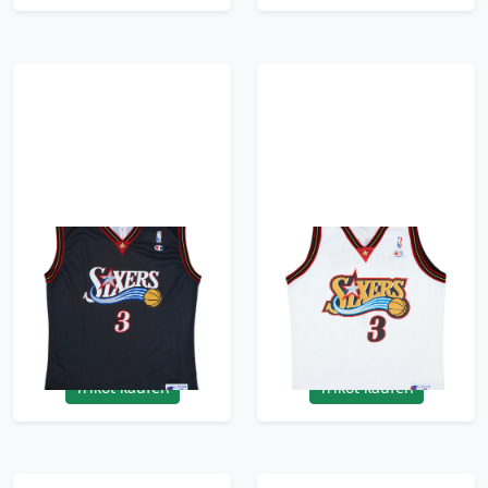
2000-06 Philadelphia
1997-00 Philadelphia
76ers Iverson #3
76ers Iverson #3
Champion Away
Champion Home
Jersey - 8/10 - (XL)
Jersey - 8/10 - (XL)
95.99£ · ca. €113
95.99£ · ca. €113
Trikot kaufen
Trikot kaufen