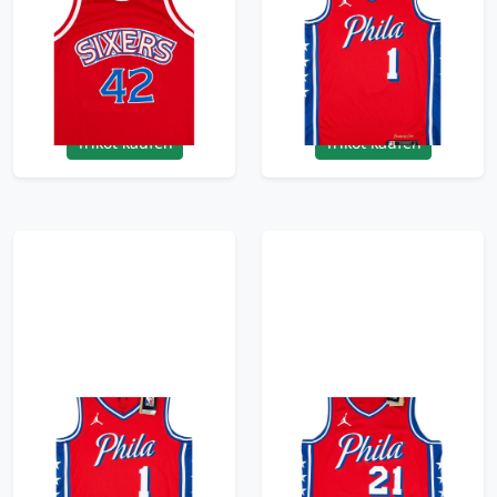
1995-97 Philadelphia
2022-23 Philadelphia
76ers Stackhouse #42
76ers Harden #1
Champion Away
Jordan Swingman
Jersey (Excellent) M
Alternate Jersey (S)
95.99£ · ca. €113
95.99£ · ca. €113
Trikot kaufen
Trikot kaufen
2022-23 Philadelphia
2020-24 Philadelphia
76ers Harden #1
76ers Embiid #21
Jordan Swingman
Jordan Swingman
Alternate Jersey (S)
Alternate Jersey (S)