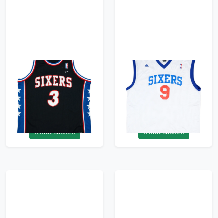
1976-77 Philadelphia
2009-10 Philadelphia
76ers Iverson #3 Nike
76ers Iguodala #9
Rewind Swingman
adidas Home Jersey -
Jersey - 8/10 - (XXL)
9/10 - (XXL)
119.99£ · ca. €142
119.99£ · ca. €142
Trikot kaufen
Trikot kaufen