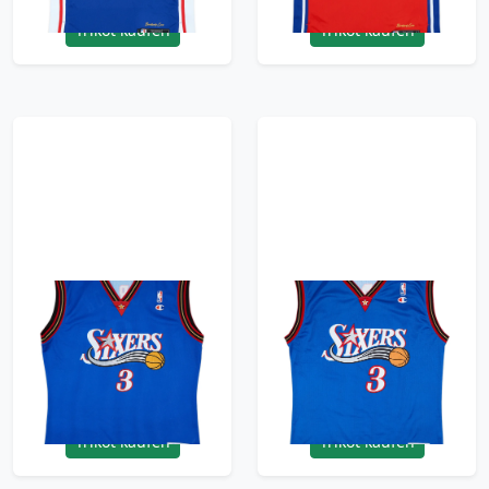
Trikot kaufen
Trikot kaufen
1999-00 Philadelphia
1999-00 Philadelphia
76ers Iverson #3
76ers Iverson #3
Champion Alternate
Champion Alternate
Jersey - 9/10 - (XL)
Jersey - 9/10 - (L)
95.99£ · ca. €113
95.99£ · ca. €113
Trikot kaufen
Trikot kaufen