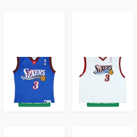
1999-00 Philadelphia
2002-06 Philadelphia
76ers Iverson #3
76ers Iverson #3
Champion Alternate
Reebok Home Jersey -
Jersey - 9/10 - (S)
9/10 - (XXL)
95.99£ · ca. €113
95.99£ · ca. €113
Trikot kaufen
Trikot kaufen