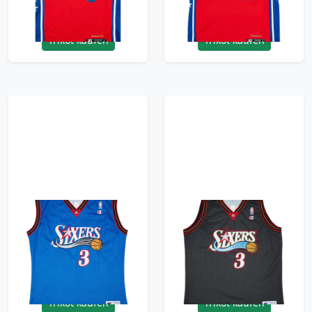
95.99£ · ca. €113
95.99£ · ca. €113
Trikot kaufen
Trikot kaufen
1999-00 Philadelphia
1998-00 Philadelphia
76ers Iverson #3
76ers Iverson #3
Champion Alternate
Champion Away
Jersey (Excellent) XL
Jersey (Excellent) XXL
95.99£ · ca. €113
95.99£ · ca. €113
Trikot kaufen
Trikot kaufen