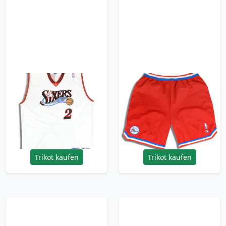
2000-02 Authentic
1982-83 Philadelphia
Philadelphia 76ers
76ers Champion
Claxton #12
Hardwood Classics
Champion Jersey
Swingman Shorts
(Home) 3XL
(Away) XXL
95.99£ · ca. €113
95.99£ · ca. €113
Trikot kaufen
Trikot kaufen