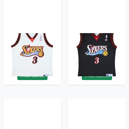
1997-00 Philadelphia
2000-06 Philadelphia
76ers Iverson #3
76ers Iverson #3
Champion Home
Champion Away
Jersey - 8/10 - (L)
Jersey - 9/10 - (S)
95.99£ · ca. €113
95.99£ · ca. €113
Trikot kaufen
Trikot kaufen