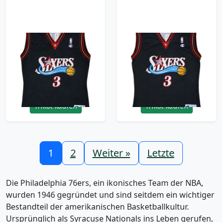
2000-06 Philadelphia
2000-06 Philadelphia
76ers Iverson #3
76ers Iverson #3
Champion Away
Champion Away
Jersey - 9/10 - (M)
Jersey - 9/10 - (M)
95.99£ · ca. €113
95.99£ · ca. €113
Trikot kaufen
Trikot kaufen
1
2
Weiter »
Letzte
Die Philadelphia 76ers, ein ikonisches Team der NBA,
wurden 1946 gegründet und sind seitdem ein wichtiger
Bestandteil der amerikanischen Basketballkultur.
Ursprünglich als Syracuse Nationals ins Leben gerufen,