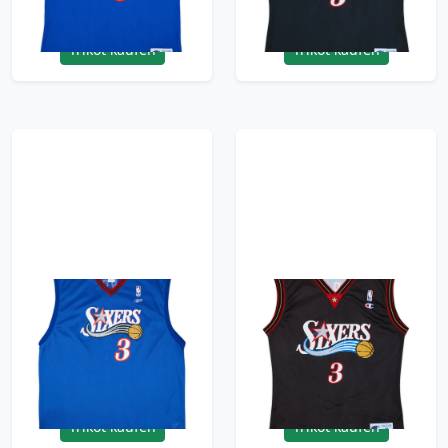
95.99£ · ca. €113
95.99£ · ca. €113
Trikot kaufen
Trikot kaufen
2002-06 Philadelphia
2000-06 Philadelphia
76ers Iverson #3
76ers Iverson #3
Reebok Alternate
Champion Away
Jersey - 9/10 - (XXL)
Jersey - 9/10 - (M)
95.99£ · ca. €113
95.99£ · ca. €113
Trikot kaufen
Trikot kaufen