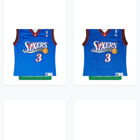
1999-00 Philadelphia
1999-00 Philadelphia
76ers Iverson #3
76ers Iverson #3
Champion Alternate
Champion Alternate
Jersey - 9/10 - (S)
Jersey - 9/10 - (S)
95.99£ · ca. €113
95.99£ · ca. €113
Trikot kaufen
Trikot kaufen