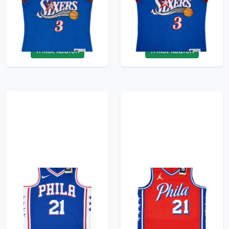
Champion Alternate
Champion Alternate
Jersey - 8/10 - (S)
Jersey - 8/10 - (S)
95.99£ · ca. €113
95.99£ · ca. €113
Trikot kaufen
Trikot kaufen
2017-25 Philadelphia
2020-25 Philadelphia
76ers Embiid #21 Nike
76ers Embiid #21
Swingman Away
Jordan Swingman
Jersey (M)
Alternate Jersey (L)
95.99£ · ca. €113
95.99£ · ca. €113