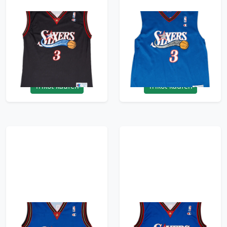
2000-06 Philadelphia
2000-02 Philadelphia
76ers Iverson #3
76ers Iverson #3
Champion Away
Champion Alternate
Jersey - 8/10 - (L)
Jersey - 9/10 - (M)
95.99£ · ca. €113
95.99£ · ca. €113
Trikot kaufen
Trikot kaufen
1999-00 Philadelphia
1999-00 Philadelphia
76ers Iverson #3
76ers Iverson #3