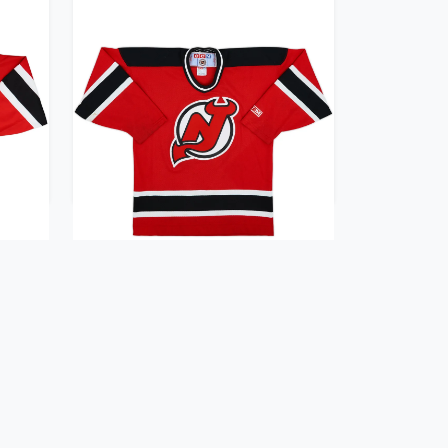
ils
1995-98 New Jersey Devils
(XL)
CCM Away Jersey - 5/10 -
(XL.Boys)
23.99£ · ca. €28
Trikot kaufen