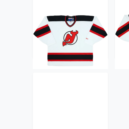
1998-00 New Jersey Devils
19
CCM Home Jersey - 8/10 - (XXL)
CCM
95.99£ · ca. €113
Trikot kaufen