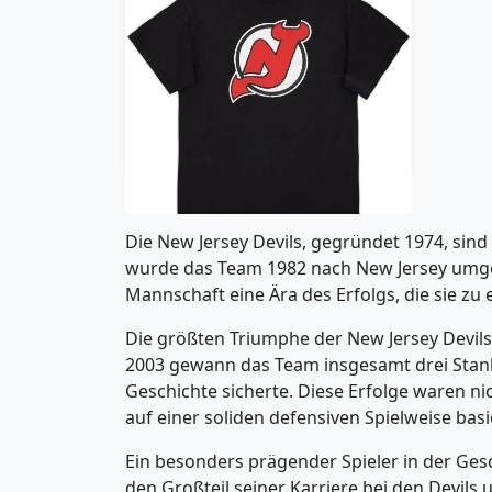
2010s New Jersey Devils
Mogilny #89 NHL Tee - 5/10 -
(M)
5.99£ · ca. €7
Trikot kaufen
Die New Jersey Devils, gegründet 1974, sind
wurde das Team 1982 nach New Jersey umges
Mannschaft eine Ära des Erfolgs, die sie zu
Die größten Triumphe der New Jersey Devils
2003 gewann das Team insgesamt drei Stanle
Geschichte sicherte. Diese Erfolge waren ni
auf einer soliden defensiven Spielweise basi
Ein besonders prägender Spieler in der Geschi
den Großteil seiner Karriere bei den Devils 