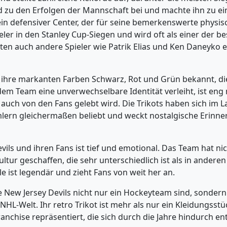
 zu den Erfolgen der Mannschaft bei und machte ihn zu ei
ein defensiver Center, der für seine bemerkenswerte physi
eler in den Stanley Cup-Siegen und wird oft als einer der b
n auch andere Spieler wie Patrik Elias und Ken Daneyko ein
h ihre markanten Farben Schwarz, Rot und Grün bekannt, di
em Team eine unverwechselbare Identität verleiht, ist en
auch von den Fans gelebt wird. Die Trikots haben sich im La
mlern gleichermaßen beliebt und weckt nostalgische Erinne
ls und ihren Fans ist tief und emotional. Das Team hat ni
tur geschaffen, die sehr unterschiedlich ist als in anderen
ist legendär und zieht Fans von weit her an.
 New Jersey Devils nicht nur ein Hockeyteam sind, sondern
L-Welt. Ihr retro Trikot ist mehr als nur ein Kleidungsstück
nchise repräsentiert, die sich durch die Jahre hindurch ent