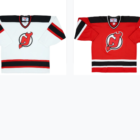
95-98 New Jersey Devils
1995-98 New Jersey Dev
 Home Jersey - 7/10 - (XL)
CCM Away Jersey - 6/10 - 
89.99£ · ca. €106
89.99£ · ca. €106
Trikot kaufen
Trikot kaufen