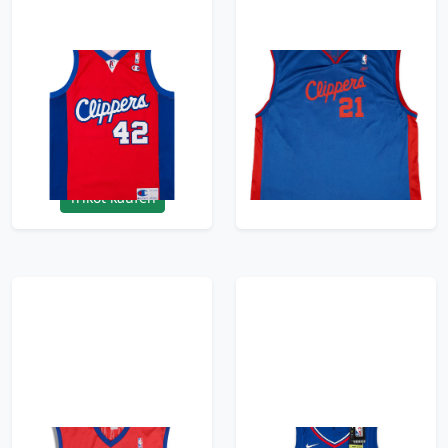
2001-08 LA Clippers
2002 LA Clippers Miles
Brand #42 Champion
#21 Reebok Alternate
Away Jersey
Jersey (Excellent) 3XL
(Excellent) S
59.99£ · ca. €71
59.99£ · ca. €71
Trikot kaufen
Trikot kaufen