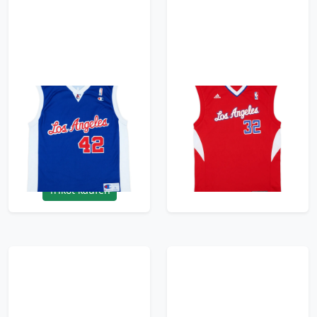
2002-08 LA Clippers
2010-14 LA Clippers
Brand #42 Champion
Griffin #32 adidas
Alternate Jersey - 9/10
Away Jersey - 9/10 - (S)
- (L)
71.99£ · ca. €85
71.99£ · ca. €85
Trikot kaufen
Trikot kaufen