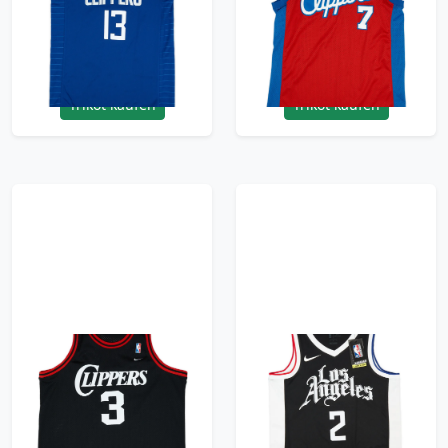
George #13 Nike
Odom #7 Nike
Swingman Away
Swingman Away
Jersey (L)
Jersey (Excellent) XL
95.99£ · ca. €113
95.99£ · ca. €113
Trikot kaufen
Trikot kaufen
1983 LA Clippers
2020-21 LA Clippers
Richardson #3 Nike
Leonard #2 Nike
Rewind Swingman
Swingman Alternate
Jersey (Excellent) XXL
Jersey (S)
95.99£ · ca. €113
95.99£ · ca. €113