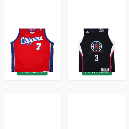
2000-02 LA Clippers
2015-17 LA Clippers
Odom #7 Champion
Paul #3 adidas
Authentic Away Jersey
Swingman Alternate
- 8/10 - (L)
Jersey (M)
179.99£ · ca. €212
149.99£ · ca. €177
Trikot kaufen
Trikot kaufen