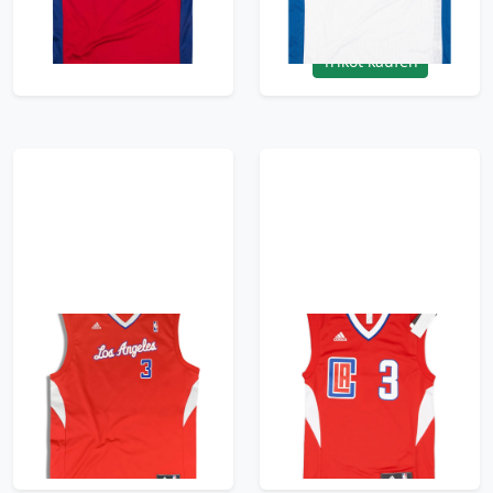
53.99£ · ca. €64
47.99£ · ca. €57
Trikot kaufen
Trikot kaufen
2011-14 LA Clippers
2015-17 LA Clippers
Paul #3 adidas Jersey
Paul #3 adidas Away
(Away) L
Jersey (XXS)
47.99£ · ca. €57
47.99£ · ca. €57
Trikot kaufen
Trikot kaufen