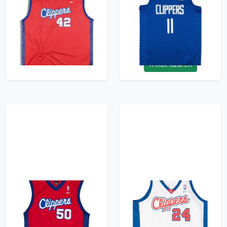
2002-06 LA Clippers
2022-23 LA Clippers
Brand #42 Reebok
Wall #11 Nike
Jersey (Away) XL
Swingman Jersey
(Away) S - W/Tags
59.99£ · ca. €71
59.99£ · ca. €71
Trikot kaufen
Trikot kaufen
2002-06 LA Clippers
2002-03 LA Clippers
Maggette #50 Reebok
Miller #24 Nike
Jersey (Away) L
Swingman Jersey
(Home) XXL