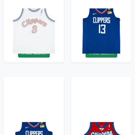
2003-04 LA Clippers
2019-23 LA Clippers
Richardson #3 Nike
George #13 Nike
Swingman Alternate
Swingman Away
Jersey - 8/10 - (L)
Jersey (S)
119.99£ · ca. €142
95.99£ · ca. €113
Trikot kaufen
Trikot kaufen
2019-23 LA Clippers
2000-03 LA Clippers