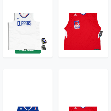
2018-19 LA Clippers
2015-17 LA Clippers
Beverley #12 Nike
adidas Away Jersey
Swingman Jersey
(XL.Boys)
(Home) S - W/Tags
29.99£ · ca. €35
29.99£ · ca. €35
Trikot kaufen
Trikot kaufen