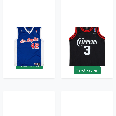
2006-08 LA Clippers
1983 LA Clippers
Brand #42 adidas
Richardson #3 Nike
Swingman Jersey
Rewind Swingman
(Alternate) M
Jersey - 8/10 -
(M.Boys)
35.99£ · ca. €42
35.99£ · ca. €42
Trikot kaufen
Trikot kaufen