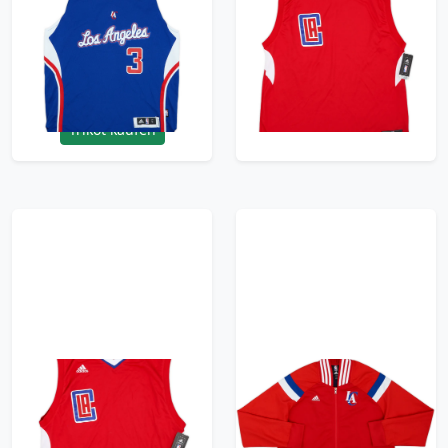
2011-14 LA Clippers
2015-17 LA Clippers
Paul #3 adidas
adidas Away Jersey
Swingman Alternate
(XL.Boys)
Jersey - 7/10 - (L.Boys)
23.99£ · ca. €28
29.99£ · ca. €35
Trikot kaufen
Trikot kaufen
2015-17 LA Clippers
2014-15 LA Clippers
adidas Away Jersey
adidas Track Jacket -
(XL.Boys)
7/10 - (XL.Boys)