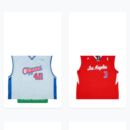
2002-06 LA Clippers
2011-14 LA Clippers
Brand #42 Reebok
Paul #3 adidas Away
Alternate Jersey - 8/10
Jersey (XL)
- (3XL)
71.99£ · ca. €85
95.99£ · ca. €113
Trikot kaufen
Trikot kaufen