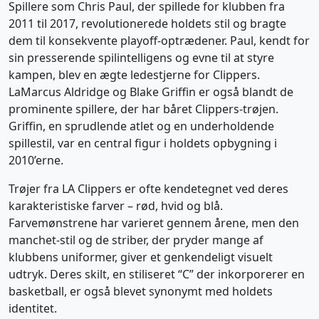
Spillere som Chris Paul, der spillede for klubben fra
2011 til 2017, revolutionerede holdets stil og bragte
dem til konsekvente playoff-optrædener. Paul, kendt for
sin presserende spilintelligens og evne til at styre
kampen, blev en ægte ledestjerne for Clippers.
LaMarcus Aldridge og Blake Griffin er også blandt de
prominente spillere, der har båret Clippers-trøjen.
Griffin, en sprudlende atlet og en underholdende
spillestil, var en central figur i holdets opbygning i
2010’erne.
Trøjer fra LA Clippers er ofte kendetegnet ved deres
karakteristiske farver – rød, hvid og blå.
Farvemønstrene har varieret gennem årene, men den
manchet-stil og de striber, der pryder mange af
klubbens uniformer, giver et genkendeligt visuelt
udtryk. Deres skilt, en stiliseret “C” der inkorporerer en
basketball, er også blevet synonymt med holdets
identitet.