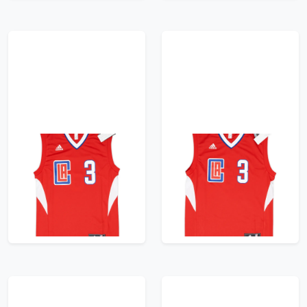
2015-17 LA Clippers
2015-17 LA Clippers
Paul #3 adidas Away
Paul #3 adidas Away
Jersey (XS)
Jersey (S)
47.99£ · ca. €57
47.99£ · ca. €57
Trikot kaufen
Trikot kaufen