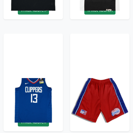
Trikot kaufen
Trikot kaufen
2019-23 LA Clippers
2000s Authentic LA
George #13 Nike
Clippers Champion
Swingman Away
Shorts (Away) L
Jersey (M)
95.99£ · ca. €113
95.99£ · ca. €113
Trikot kaufen
Trikot kaufen