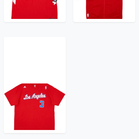
23.99£ · ca. €28
23.99£ · ca. €28
Trikot kaufen
Trikot kaufen
2011-14 LA Clippers
Paul #3 adidas Tee -
6/10 - (XL)
17.99£ · ca. €21
Trikot kaufen