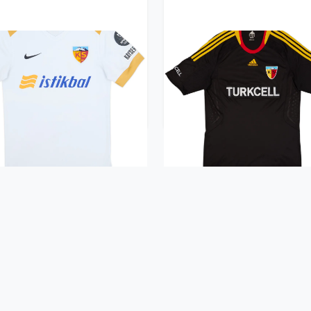
18-19 Kayserispor Third
2009-10 Kayserispor Fou
Shirt - 8/10 - (S)
Shirt - 8/10 - (L)
53.99£ · ca. €64
53.99£ · ca. €64
Trikot kaufen
Trikot kaufen