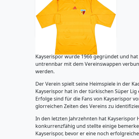
2012-13 Kayserispor Home
L/S Shirt - 9/10 - (L)
41.99£ · ca. €50
Trikot kaufen
Kayserispor wurde 1966 gegründet und hat si
untrennbar mit dem Vereinswappen verbunde
werden.
Der Verein spielt seine Heimspiele in der Ka
Kayserispor hat in der türkischen Süper Lig 
Erfolge sind für die Fans von Kayserispor v
glorreichen Zeiten des Vereins zu identifizie
In den letzten Jahrzehnten hat Kayserispor 
konkurrenzfähig und stellte einige bemerke
Kayserispor, bevor er eine noch erfolgreiche