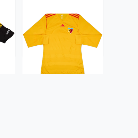
rth
2012-13 Kayserispor Home
L/S Shirt - 10/10 - (M)
47.99£ · ca. €57
Trikot kaufen