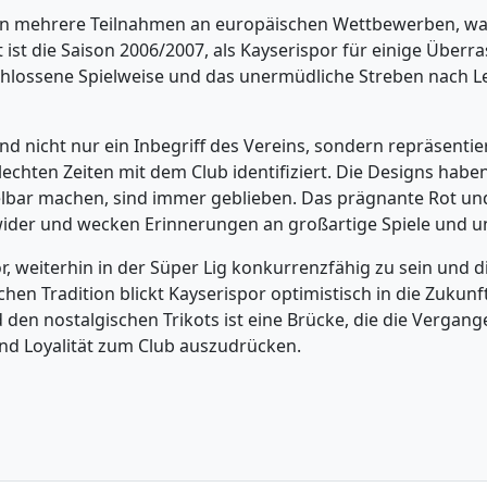
en mehrere Teilnahmen an europäischen Wettbewerben, was
t die Saison 2006/2007, als Kayserispor für einige Überra
lossene Spielweise und das unermüdliche Streben nach Lei
nd nicht nur ein Inbegriff des Vereins, sondern repräsentie
lechten Zeiten mit dem Club identifiziert. Die Designs habe
lbar machen, sind immer geblieben. Das prägnante Rot und
ns wider und wecken Erinnerungen an großartige Spiele und
or, weiterhin in der Süper Lig konkurrenzfähig zu sein und 
hen Tradition blickt Kayserispor optimistisch in die Zukun
 den nostalgischen Trikots ist eine Brücke, die die Vergan
 und Loyalität zum Club auszudrücken.