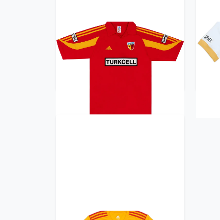
2005-06 Kayserispor Match
20
Issue Away Shirt #13
71.99£ · ca. €85
Trikot kaufen