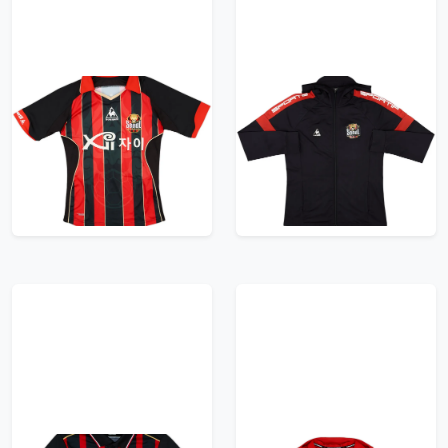
2012-13 FC Seoul
2004-05 FC Seoul Le
Home Shirt #11 - 7/10
Coq Sportif Hooded
- (S)
Track Jacket - 8/10 - (L)
71.99£ · ca. €85
71.99£ · ca. €85
Trikot kaufen
Trikot kaufen