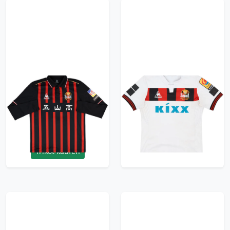
2018-19 FC Seoul
2018 FC Seoul Away
Match Issue Home
Shirt - 6/10 - (M)
L/S Shirt Kim Young-
83.99£ · ca. €99
Hwang #5
Trikot kaufen
119.99£ · ca. €142
Trikot kaufen