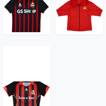
2018-19 FC Seoul
2004-05 FC Seoul
Home Shirt - 9/10 -
Hooded Track Jacket -
(Women's S)
9/10 - (XL.Boys)
41.99£ · ca. €50
29.99£ · ca. €35
Trikot kaufen
Trikot kaufen
2012-13 FC Seoul
Home Shirt - 8/10 -
(M.Boys)
29.99£ · ca. €35