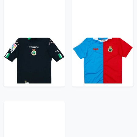
2003-04 Racing
2008-09 Racing
Santander Away Shirt
Santander Third Shirt
- 8/10 - (S)
- 8/10 - (S.Boys)
71.99£ · ca. €85
23.99£ · ca. €28
Trikot kaufen
Trikot kaufen