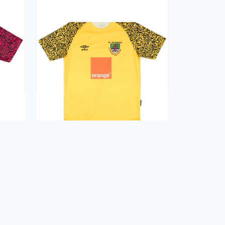
hirt
2022-23 FC Johansen GK Shirt
(M)
29.99£ · ca. €35
Trikot kaufen