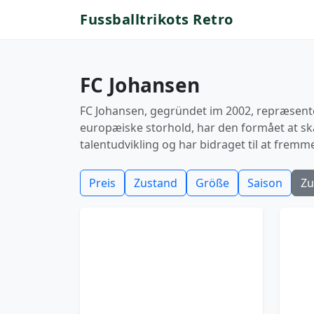
Fussballtrikots Retro
FC Johansen
FC Johansen, gegründet im 2002, repræsentere
europæiske storhold, har den formået at ska
talentudvikling og har bidraget til at fremme
Preis
Zustand
Größe
Saison
Zu