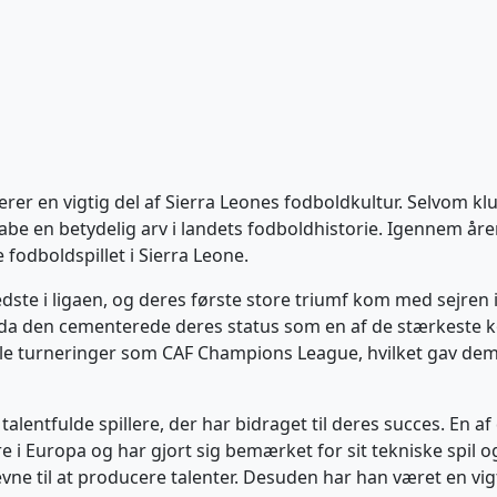
r en vigtig del af Sierra Leones fodboldkultur. Selvom klub
be en betydelig arv i landets fodboldhistorie. Igennem år
 fodboldspillet i Sierra Leone.
edste i ligaen, og deres første store triumf kom med sejren
da den cementerede deres status som en af de stærkeste ko
ale turneringer som CAF Champions League, hvilket gav dem 
 talentfulde spillere, der har bidraget til deres succes. En
e i Europa og har gjort sig bemærket for sit tekniske spil
vne til at producere talenter. Desuden har han været en vigt