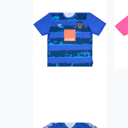
2022-23 FC Johansen Home
20
Shirt
33.99£ · ca. €40
Trikot kaufen