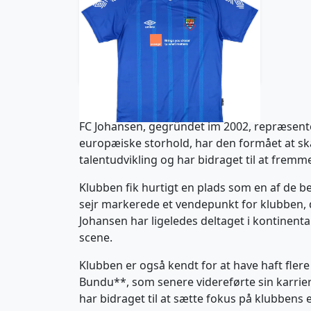
2021-22 FC Johansen Home
Shirt (L)
29.99£ · ca. €35
Trikot kaufen
FC Johansen, gegründet im 2002, repræsentere
europæiske storhold, har den formået at ska
talentudvikling og har bidraget til at fremme
Klubben fik hurtigt en plads som en af de b
sejr markerede et vendepunkt for klubben, 
Johansen har ligeledes deltaget i kontinent
scene.
Klubben er også kendt for at have haft flere
Bundu**, som senere videreførte sin karrier
har bidraget til at sætte fokus på klubbens e