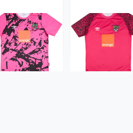
22-23 FC Johansen Third
2022-23 FC Johansen GK S
Shirt
(M)
33.99£ · ca. €40
29.99£ · ca. €35
Trikot kaufen
Trikot kaufen