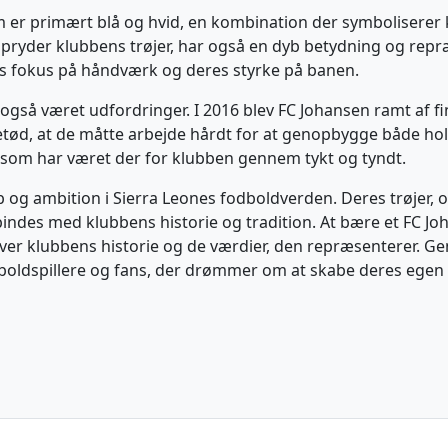
m er primært blå og hvid, en kombination der symboliserer k
r pryder klubbens trøjer, har også en dyb betydning og rep
ens fokus på håndværk og deres styrke på banen.
også været udfordringer. I 2016 blev FC Johansen ramt af fi
tød, at de måtte arbejde hårdt for at genopbygge både hold
, som har været der for klubben gennem tykt og tyndt.
 og ambition i Sierra Leones fodboldverden. Deres trøjer, 
orbindes med klubbens historie og tradition. At bære et FC Jo
over klubbens historie og de værdier, den repræsenterer. 
oldspillere og fans, der drømmer om at skabe deres egen 