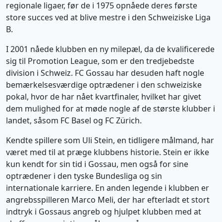
regionale ligaer, før de i 1975 opnåede deres første
store succes ved at blive mestre i den Schweiziske Liga
B.
I 2001 nåede klubben en ny milepæl, da de kvalificerede
sig til Promotion League, som er den tredjebedste
division i Schweiz. FC Gossau har desuden haft nogle
bemærkelsesværdige optrædener i den schweiziske
pokal, hvor de har nået kvartfinaler, hvilket har givet
dem mulighed for at møde nogle af de største klubber i
landet, såsom FC Basel og FC Zürich.
Kendte spillere som Uli Stein, en tidligere målmand, har
været med til at præge klubbens historie. Stein er ikke
kun kendt for sin tid i Gossau, men også for sine
optrædener i den tyske Bundesliga og sin
internationale karriere. En anden legende i klubben er
angrebsspilleren Marco Meli, der har efterladt et stort
indtryk i Gossaus angreb og hjulpet klubben med at