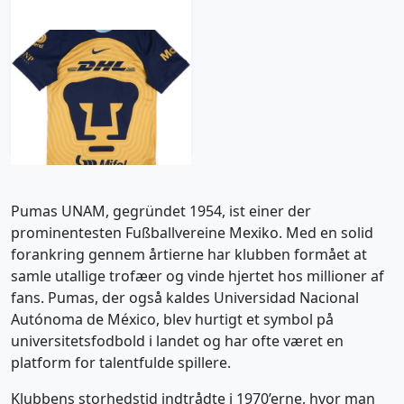
2022-23 Pumas UNAM
Away Shirt - 10/10 - (S)
71.99£ · ca. €85
Trikot kaufen
Pumas UNAM, gegründet 1954, ist einer der
prominentesten Fußballvereine Mexiko. Med en solid
forankring gennem årtierne har klubben formået at
samle utallige trofæer og vinde hjertet hos millioner af
fans. Pumas, der også kaldes Universidad Nacional
Autónoma de México, blev hurtigt et symbol på
universitetsfodbold i landet og har ofte været en
platform for talentfulde spillere.
Klubbens storhedstid indtrådte i 1970’erne, hvor man