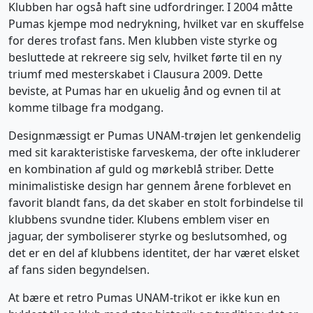
Klubben har også haft sine udfordringer. I 2004 måtte
Pumas kjempe mod nedrykning, hvilket var en skuffelse
for deres trofast fans. Men klubben viste styrke og
besluttede at rekreere sig selv, hvilket førte til en ny
triumf med mesterskabet i Clausura 2009. Dette
beviste, at Pumas har en ukuelig ånd og evnen til at
komme tilbage fra modgang.
Designmæssigt er Pumas UNAM-trøjen let genkendelig
med sit karakteristiske farveskema, der ofte inkluderer
en kombination af guld og mørkeblå striber. Dette
minimalistiske design har gennem årene forblevet en
favorit blandt fans, da det skaber en stolt forbindelse til
klubbens svundne tider. Klubens emblem viser en
jaguar, der symboliserer styrke og beslutsomhed, og
det er en del af klubbens identitet, der har været elsket
af fans siden begyndelsen.
At bære et retro Pumas UNAM-trikot er ikke kun en