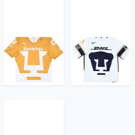
2013-14 Pumas UNAM
2017-18 Pumas UNAM
Home Shirt - 8/10 -
Home Shirt - 8/10 - (S)
(M)
107.99£ · ca. €127
119.99£ · ca. €142
Trikot kaufen
Trikot kaufen