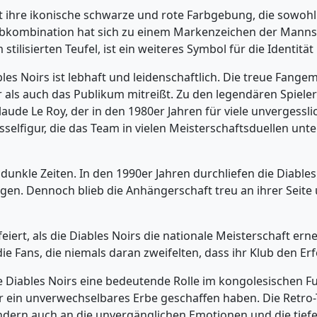
t ihre ikonische schwarze und rote Farbgebung, die sowohl 
rbkombination hat sich zu einem Markenzeichen der Mannsc
tilisierten Teufel, ist ein weiteres Symbol für die Identitä
es Noirs ist lebhaft und leidenschaftlich. Die treue Fange
 als auch das Publikum mitreißt. Zu den legendären Spieler
aude Le Roy, der in den 1980er Jahren für viele unvergess
sselfigur, die das Team in vielen Meisterschaftsduellen unt
 dunkle Zeiten. In den 1990er Jahren durchliefen die Diable
n. Dennoch blieb die Anhängerschaft treu an ihrer Seite u
eiert, als die Diables Noirs die nationale Meisterschaft e
e Fans, die niemals daran zweifelten, dass ihr Klub den E
 Diables Noirs eine bedeutende Rolle im kongolesischen Fuß
 ein unverwechselbares Erbe geschaffen haben. Die Retro-T
ondern auch an die unvergänglichen Emotionen und die tiefe