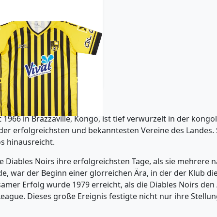
0-21 Diables Noirs Home
Shirt
21.99£ · ca. €26
Trikot kaufen
1966 in Brazzaville, Kongo, ist tief verwurzelt in der kongo
der erfolgreichsten und bekanntesten Vereine des Landes. S
s hinausreicht.
e Diables Noirs ihre erfolgreichsten Tage, als sie mehrere
, war der Beginn einer glorreichen Ära, in der der Klub die
samer Erfolg wurde 1979 erreicht, als die Diables Noirs d
ague. Dieses große Ereignis festigte nicht nur ihre Stellu