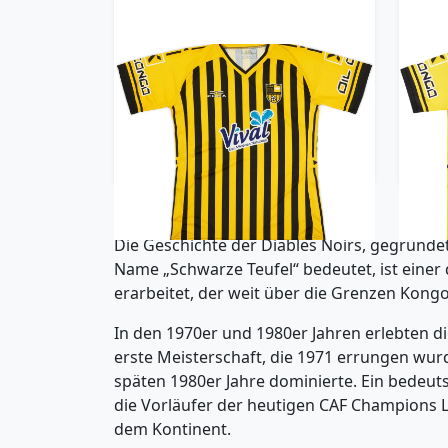
2020-21 Diables Noirs Home
202
Shirt - 8/10 - (XXL)
35.99£ · ca. €42
Trikot kaufen
Die Geschichte der Diables Noirs, gegründet 
Name „Schwarze Teufel“ bedeutet, ist einer 
erarbeitet, der weit über die Grenzen Kongo
In den 1970er und 1980er Jahren erlebten di
erste Meisterschaft, die 1971 errungen wurde
späten 1980er Jahre dominierte. Ein bedeut
die Vorläufer der heutigen CAF Champions Le
dem Kontinent.