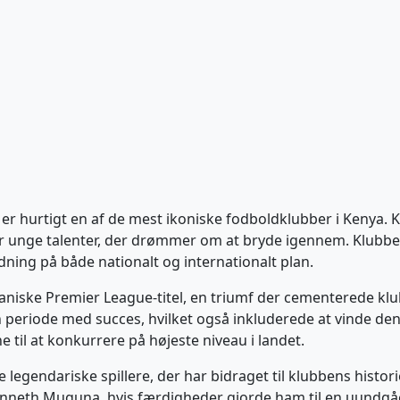
 hurtigt en af de mest ikoniske fodboldklubber i Kenya. 
r unge talenter, der drømmer om at bryde igennem. Klubbe
ydning på både nationalt og internationalt plan.
yaniske Premier League-titel, en triumf der cementerede kl
periode med succes, hvilket også inkluderede at vinde den 
til at konkurrere på højeste niveau i landet.
egendariske spillere, der har bidraget til klubbens histori
 Kenneth Muguna, hvis færdigheder gjorde ham til en uundgåe