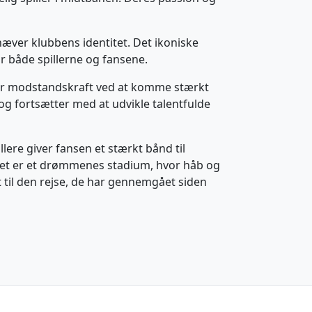
hæver klubbens identitet. Det ikoniske
or både spillerne og fansene.
tor modstandskraft ved at komme stærkt
 og fortsætter med at udvikle talentfulde
lere giver fansen et stærkt bånd til
 det er et drømmenes stadium, hvor håb og
t til den rejse, de har gennemgået siden