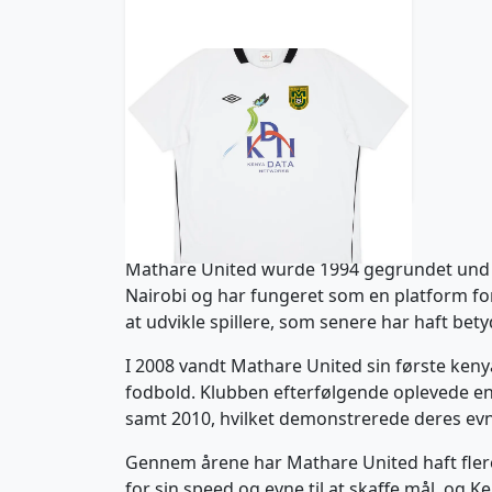
2012-13 Mathare United Away
Shirt - 8/10 - (XXL)
47.99£ · ca. €57
Trikot kaufen
Mathare United wurde 1994 gegründet und er
Nairobi og har fungeret som en platform fo
at udvikle spillere, som senere har haft bet
I 2008 vandt Mathare United sin første ken
fodbold. Klubben efterfølgende oplevede en 
samt 2010, hvilket demonstrerede deres evne 
Gennem årene har Mathare United haft flere l
for sin speed og evne til at skaffe mål, og