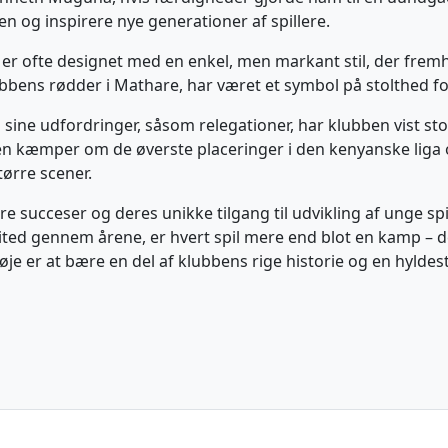
n og inspirere nye generationer af spillere.
r er ofte designet med en enkel, men markant stil, der frem
lubbens rødder i Mathare, har været et symbol på stolthed f
sine udfordringer, såsom relegationer, har klubben vist s
 igen kæmper om de øverste placeringer i den kenyanske liga
tørre scener.
 succeser og deres unikke tilgang til udvikling af unge spil
ited gennem årene, er hvert spil mere end blot en kamp –
øje er at bære en del af klubbens rige historie og en hyldes