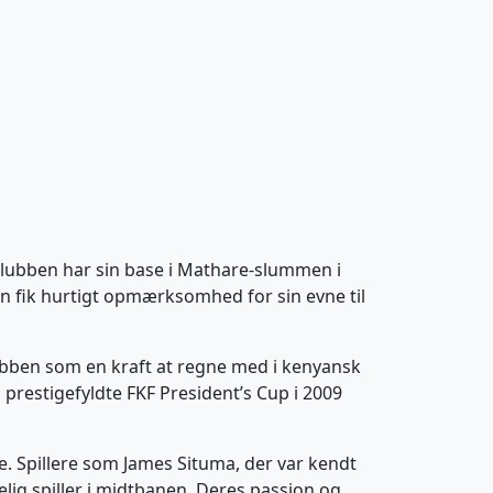
Klubben har sin base i Mathare-slummen i
n fik hurtigt opmærksomhed for sin evne til
ubben som en kraft at regne med i kenyansk
prestigefyldte FKF President’s Cup i 2009
e. Spillere som James Situma, der var kendt
lig spiller i midtbanen. Deres passion og