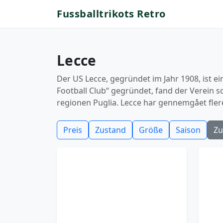
Fussballtrikots Retro
Lecce
Der US Lecce, gegründet im Jahr 1908, ist ei
Football Club“ gegründet, fand der Verein s
regionen Puglia. Lecce har gennemgået flere
Preis
Zustand
Größe
Saison
Zu