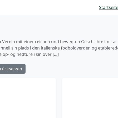
Startseit
n Verein mit einer reichen und bewegten Geschichte im itali
chnell sin plads i den italienske fodboldverden og etablere
 op- og nedture i sin over […]
rücksetzen