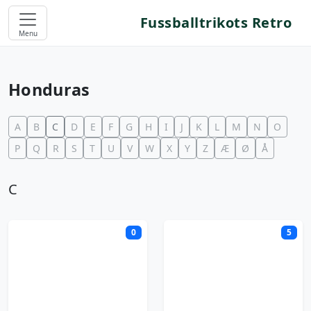
Fussballtrikots Retro
Menu
Honduras
A
B
C
D
E
F
G
H
I
J
K
L
M
N
O
P
Q
R
S
T
U
V
W
X
Y
Z
Æ
Ø
Å
C
0
5