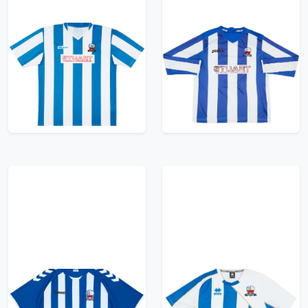
2007-08 Nuneaton
2011-12 Nuneaton
Borough Home Shirt -
Town Match Issue
7/10 - (L/XL)
Home L/S Shirt #9
53.99£ · ca. €64
41.99£ · ca. €50
Trikot kaufen
Trikot kaufen
2011-12 Nuneaton
2012-13 Nuneaton
Home Shirt - 9/10 -
Borough Home Shirt -