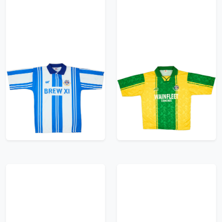
1995-96 Nuneaton
1997-98 Nuneaton
Home Shirt - 8/10 - (L)
Borough Away Shirt -
8/10 - (XL)
107.99£ · ca. €127
107.99£ · ca. €127
Trikot kaufen
Trikot kaufen