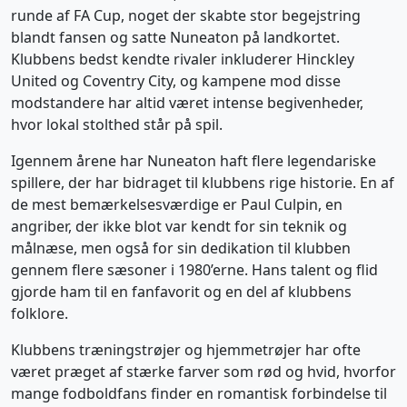
runde af FA Cup, noget der skabte stor begejstring
blandt fansen og satte Nuneaton på landkortet.
Klubbens bedst kendte rivaler inkluderer Hinckley
United og Coventry City, og kampene mod disse
modstandere har altid været intense begivenheder,
hvor lokal stolthed står på spil.
Igennem årene har Nuneaton haft flere legendariske
spillere, der har bidraget til klubbens rige historie. En af
de mest bemærkelsesværdige er Paul Culpin, en
angriber, der ikke blot var kendt for sin teknik og
målnæse, men også for sin dedikation til klubben
gennem flere sæsoner i 1980’erne. Hans talent og flid
gjorde ham til en fanfavorit og en del af klubbens
folklore.
Klubbens træningstrøjer og hjemmetrøjer har ofte
været præget af stærke farver som rød og hvid, hvorfor
mange fodboldfans finder en romantisk forbindelse til