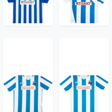
(XXL)
7/10 - (S)
41.99£ · ca. €50
29.99£ · ca. €35
Trikot kaufen
Trikot kaufen
2007-08 Nuneaton
2007-08 Nuneaton
Borough Home Shirt -
Borough Home Shirt -
5/10 - (S/M)
8/10 - (XS)
29.99£ · ca. €35
23.99£ · ca. €28
Trikot kaufen
Trikot kaufen