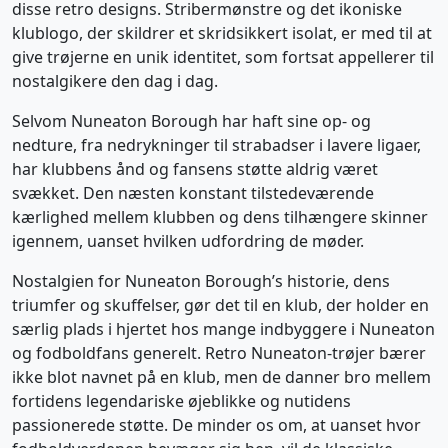
disse retro designs. Stribermønstre og det ikoniske
klublogo, der skildrer et skridsikkert isolat, er med til at
give trøjerne en unik identitet, som fortsat appellerer til
nostalgikere den dag i dag.
Selvom Nuneaton Borough har haft sine op- og
nedture, fra nedrykninger til strabadser i lavere ligaer,
har klubbens ånd og fansens støtte aldrig været
svækket. Den næsten konstant tilstedeværende
kærlighed mellem klubben og dens tilhængere skinner
igennem, uanset hvilken udfordring de møder.
Nostalgien for Nuneaton Borough’s historie, dens
triumfer og skuffelser, gør det til en klub, der holder en
særlig plads i hjertet hos mange indbyggere i Nuneaton
og fodboldfans generelt. Retro Nuneaton-trøjer bærer
ikke blot navnet på en klub, men de danner bro mellem
fortidens legendariske øjeblikke og nutidens
passionerede støtte. De minder os om, at uanset hvor