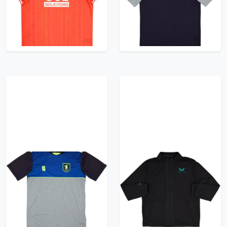
Shirt - 8/10 - (M)
27.99£ · ca. €33
23.99£ · ca. €28
Trikot kaufen
Trikot kaufen
2018-19 Mansfield
2024-25 Mansfield
Town Surridge
Town Castore Travel
Training Shirt - 8/10 -
Jacket (XL)
(M)
23.99£ · ca. €28
23.99£ · ca. €28
Trikot kaufen
Trikot kaufen