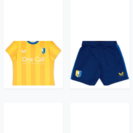
2024-25 Mansfield
2023-24 Mansfield
Town Home Shirt
Town Third Shorts (M)
(Women's XS)
9.99£ · ca. €12
11.99£ · ca. €14
Trikot kaufen
Trikot kaufen