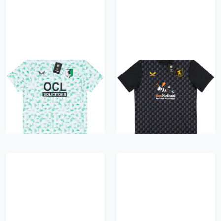
2024-25 Mansfield
2024-25 Mansfield
Town Away Shirt
Town Third Shirt
33.99£ · ca. €40
33.99£ · ca. €40
Trikot kaufen
Trikot kaufen