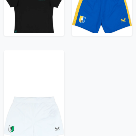
Town Castore Travel
Town Home Shorts
Polo (Women's M)
(L.Kids)
6.99£ · ca. €8
5.99£ · ca. €7
Trikot kaufen
Trikot kaufen
2024-25 Mansfield
Town Away Shorts
(Women's 3XL)
4.99£ · ca. €6
Trikot kaufen