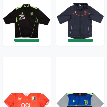
2018-19 Mansfield
2018-19 Mansfield
Town Surridge Player
Town Surridge
Issue 1/4 Zip Drill Top
Hooded Track Jacket -
#25 - 5/10 - (L)
5/10 - (M)
29.99£ · ca. €35
29.99£ · ca. €35
Trikot kaufen
Trikot kaufen
2023-24 Mansfield
2018-19 Mansfield
Town Away Shirt
Town Surridge Polo