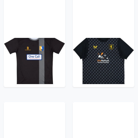
2014-15 Mansfield
2024-25 Mansfield
Town Away Shirt #22 -
Town Third Shirt -
6/10 - (L)
10/10 - (XXL)
47.99£ · ca. €57
47.99£ · ca. €57
Trikot kaufen
Trikot kaufen