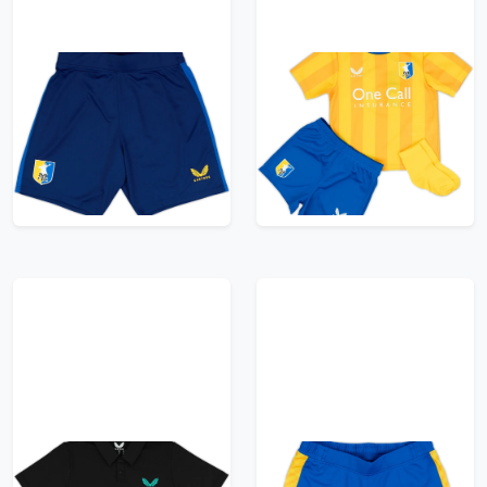
2023-24 Mansfield
2024-25 Mansfield
Town Third Shorts
Town Home Full Kit
(XL)
(BABY)
9.99£ · ca. €12
9.99£ · ca. €12
Trikot kaufen
Trikot kaufen
2024-25 Mansfield
2023-24 Mansfield