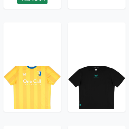
2024-25 Mansfield
2023-24 Mansfield
Town Home Shirt
Town Castore Logo
Tee
21.99£ · ca. €26
11.99£ · ca. €14
Trikot kaufen
Trikot kaufen