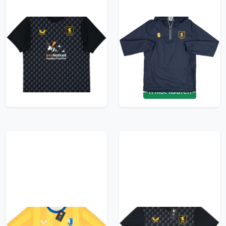
2024-25 Mansfield
2022-23 Mansfield
Town Third Shirt -
Town Surridge 1/4 Zip
10/10 - (XL)
Hooded Rain Jacket -
8/10 - (M)
47.99£ · ca. €57
41.99£ · ca. €50
Trikot kaufen
Trikot kaufen
2024-25 Mansfield
2024-25 Mansfield