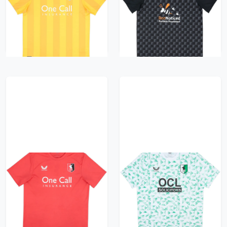
Town Home Shirt (XL)
Town Third Shirt (M)
41.99£ · ca. €50
35.99£ · ca. €42
Trikot kaufen
Trikot kaufen
2024-25 Mansfield
2024-25 Mansfield
Town GK S/S Shirt -
Town Away Shirt -
10/10 - (XL)
10/10 - (XL)
35.99£ · ca. €42
35.99£ · ca. €42
Trikot kaufen
Trikot kaufen