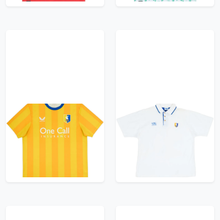
2024-25 Mansfield
2001-02 Mansfield
Town Home Shirt -
Town Polo Shirt - 8/10
10/10 - (XL)
- (XL)
35.99£ · ca. €42
35.99£ · ca. €42
Trikot kaufen
Trikot kaufen