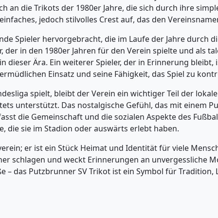
ch an die Trikots der 1980er Jahre, die sich durch ihre sim
 einfaches, jedoch stilvolles Crest auf, das den Vereinsname
e Spieler hervorgebracht, die im Laufe der Jahre durch die
er in den 1980er Jahren für den Verein spielte und als tal
dieser Ära. Ein weiterer Spieler, der in Erinnerung bleibt, is
unermüdlichen Einsatz und seine Fähigkeit, das Spiel zu kont
sliga spielt, bleibt der Verein ein wichtiger Teil der loka
stets unterstützt. Das nostalgische Gefühl, das mit einem P
asst die Gemeinschaft und die sozialen Aspekte des Fußballs
le, die sie im Stadion oder auswärts erlebt haben.
erein; er ist ein Stück Heimat und Identität für viele Mensc
öher schlagen und weckt Erinnerungen an unvergessliche 
e – das Putzbrunner SV Trikot ist ein Symbol für Tradition,