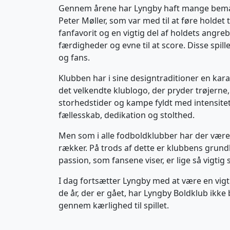
Gennem årene har Lyngby haft mange bemærke
Peter Møller, som var med til at føre holdet 
fanfavorit og en vigtig del af holdets angre
færdigheder og evne til at score. Disse spil
og fans.
Klubben har i sine designtraditioner en kara
det velkendte klublogo, der pryder trøjerne
storhedstider og kampe fyldt med intensite
fællesskab, dedikation og stolthed.
Men som i alle fodboldklubber har der været
rækker. På trods af dette er klubbens grun
passion, som fansene viser, er lige så vigti
I dag fortsætter Lyngby med at være en vigti
de år, der er gået, har Lyngby Boldklub ikke
gennem kærlighed til spillet.