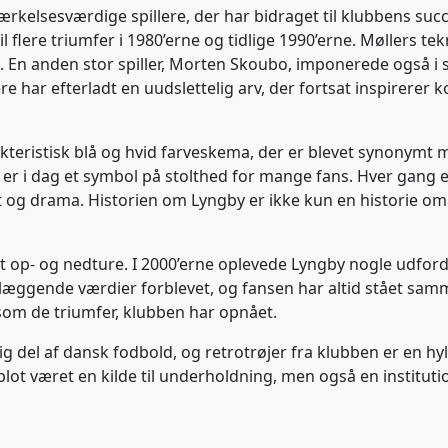
lsesværdige spillere, der har bidraget til klubbens succes
til flere triumfer i 1980’erne og tidlige 1990’erne. Møllers 
b. En anden stor spiller, Morten Skoubo, imponerede også i s
lere har efterladt en uudslettelig arv, der fortsat inspirer
kteristisk blå og hvid farveskema, der er blevet synonymt m
, er i dag et symbol på stolthed for mange fans. Hver gang 
t og drama. Historien om Lyngby er ikke kun en historie o
 op- og nedture. I 2000’erne oplevede Lyngby nogle udfordr
dlæggende værdier forblevet, og fansen har altid stået s
g som de triumfer, klubben har opnået.
g del af dansk fodbold, og retrotrøjer fra klubben er en hy
 blot været en kilde til underholdning, men også en institut