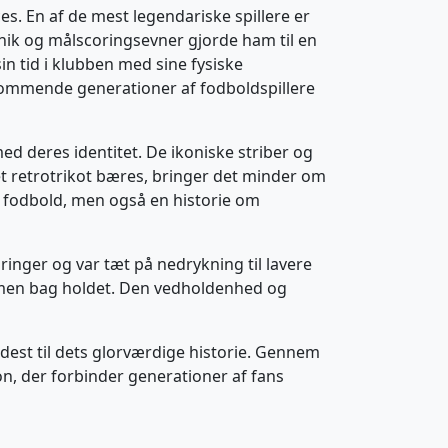
. En af de mest legendariske spillere er
teknik og målscoringsevner gjorde ham til en
in tid i klubben med sine fysiske
er kommende generationer af fodboldspillere
ed deres identitet. De ikoniske striber og
et retrotrikot bæres, bringer det minder om
m fodbold, men også en historie om
inger og var tæt på nedrykning til lavere
ammen bag holdet. Den vedholdenhed og
ldest til dets glorværdige historie. Gennem
ion, der forbinder generationer af fans