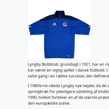
2016-17 Lyngby adidas Player
Issue 1/4 Zip Drill Top #13 -
9/10 - (S)
35.99£ · ca. €42
Trikot kaufen
Lyngby Boldklub, grundlagt i 1921, har en r
har været en vigtig spiller i dansk fodbold. 
satte gang i en række succeser, der definere
I 1980’erne nåede Lyngby nye højder, da de 
springbræt for yderligere udvikling af klub
1990, hvilket forbliver en af de største præ
den europæiske scene.