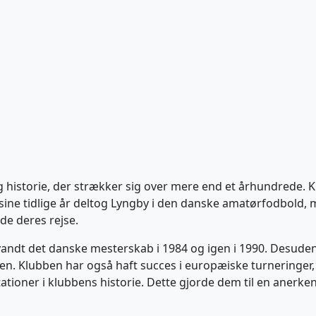
ig historie, der strækker sig over mere end et århundrede. 
I sine tidlige år deltog Lyngby i den danske amatørfodbold, 
de deres rejse.
vandt det danske mesterskab i 1984 og igen i 1990. Desude
ben. Klubben har også haft succes i europæiske turneringer,
stationer i klubbens historie. Dette gjorde dem til en aner