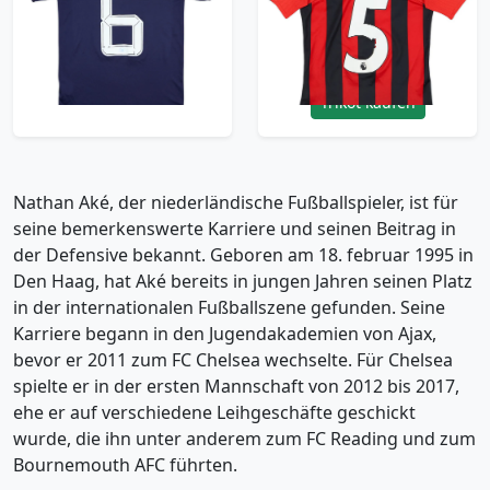
- 10/10 - (S)
Shirt Ake #3 - 5/10 -
(M.Boys)
59.99£ · ca. €71
17.99£ · ca. €21
Trikot kaufen
Trikot kaufen
Nathan Aké, der niederländische Fußballspieler, ist für
seine bemerkenswerte Karriere und seinen Beitrag in
der Defensive bekannt. Geboren am 18. februar 1995 in
Den Haag, hat Aké bereits in jungen Jahren seinen Platz
in der internationalen Fußballszene gefunden. Seine
Karriere begann in den Jugendakademien von Ajax,
bevor er 2011 zum FC Chelsea wechselte. Für Chelsea
spielte er in der ersten Mannschaft von 2012 bis 2017,
ehe er auf verschiedene Leihgeschäfte geschickt
wurde, die ihn unter anderem zum FC Reading und zum
Bournemouth AFC führten.