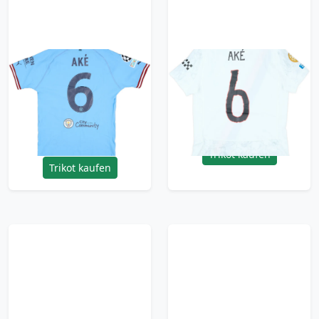
2022-23 Manchester
2025 Manchester City
City Match Issue
Match Issue KidSuper
Champions League
CWC Home Shirt Ake
Final Home Shirt Ake
#6
#6
209.99£ · ca. €248
1499.99£ · ca. €1770
Trikot kaufen
Trikot kaufen