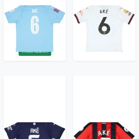
2023-24 Manchester
2023-24 Manchester
City Match Issue Club
City Match Issue Away
World Cup Home
Shirt Aké #6
Shirt Aké #6
149.99£ · ca. €177
179.99£ · ca. €212
Trikot kaufen
Trikot kaufen
2021-22 Manchester
2017-18
City Third Shirt Ake #6
Bournemouth Home