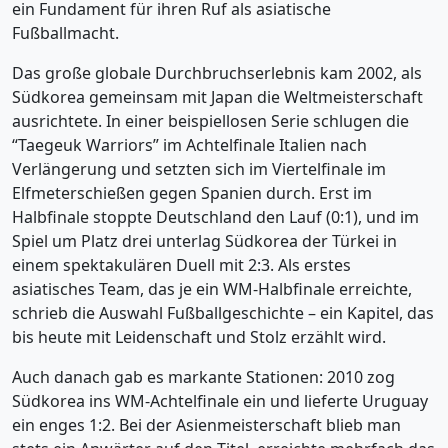
ein Fundament für ihren Ruf als asiatische
Fußballmacht.
Das große globale Durchbruchserlebnis kam 2002, als
Südkorea gemeinsam mit Japan die Weltmeisterschaft
ausrichtete. In einer beispiellosen Serie schlugen die
“Taegeuk Warriors” im Achtelfinale Italien nach
Verlängerung und setzten sich im Viertelfinale im
Elfmeterschießen gegen Spanien durch. Erst im
Halbfinale stoppte Deutschland den Lauf (0:1), und im
Spiel um Platz drei unterlag Südkorea der Türkei in
einem spektakulären Duell mit 2:3. Als erstes
asiatisches Team, das je ein WM-Halbfinale erreichte,
schrieb die Auswahl Fußballgeschichte – ein Kapitel, das
bis heute mit Leidenschaft und Stolz erzählt wird.
Auch danach gab es markante Stationen: 2010 zog
Südkorea ins WM-Achtelfinale ein und lieferte Uruguay
ein enges 1:2. Bei der Asienmeisterschaft blieb man