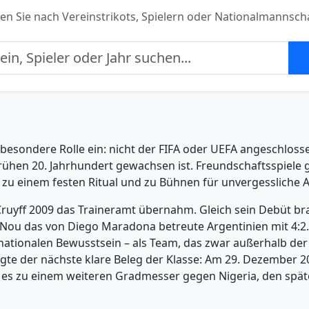
en Sie nach Vereinstrikots, Spielern oder Nationalmannsch
esondere Rolle ein: nicht der FIFA oder UEFA angeschlossen
 frühen 20. Jahrhundert gewachsen ist. Freundschaftsspiel
zu einem festen Ritual und zu Bühnen für unvergessliche Auf
ruyff 2009 das Traineramt übernahm. Gleich sein Debüt bra
ou das von Diego Maradona betreute Argentinien mit 4:2. 
ationalen Bewusstsein – als Team, das zwar außerhalb der 
olgte der nächste klare Beleg der Klasse: Am 29. Dezember 20
 zu einem weiteren Gradmesser gegen Nigeria, den später