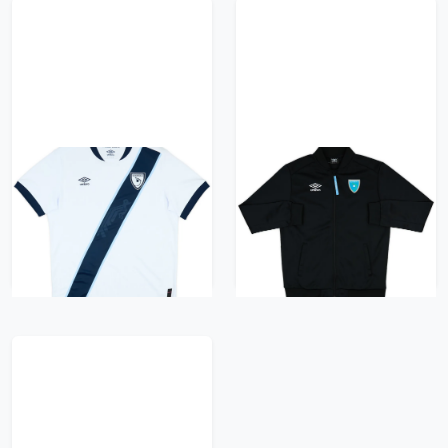
2025-26 Guatemala
2021-22 Guatemala
Home Shirt
Umbro Track Jacket
59.99£ · ca. €71
23.99£ · ca. €28
Trikot kaufen
Trikot kaufen