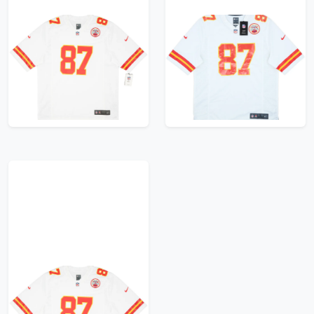
2013-23 Kansas City
2013-25 Kansas City
Chiefs Kelce #87 Nike
Chiefs Kelce #87 Nike
Game Away Jersey (L)
Game Away Jersey (L)
83.99£ · ca. €99
83.99£ · ca. €99
Trikot kaufen
Trikot kaufen
2013-23 Kansas City
Chiefs Kelce #87 Nike
Game Away Jersey