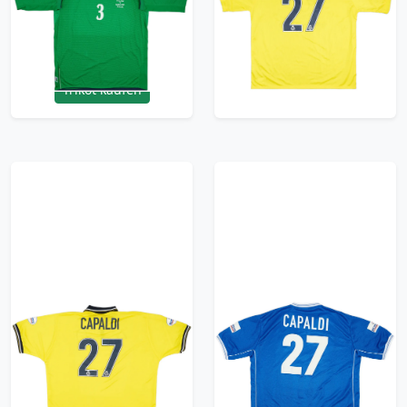
Home Shirt #3
Shirt Capaldi #27
(Capaldi)
209.99£ · ca. €248
299.99£ · ca. €354
Trikot kaufen
Trikot kaufen
2001-02 Birmingham
2000-01 Birmingham
Match Issue Away
Match Issue Home
Shirt Capaldi #27
Shirt Capaldi #27
149.99£ · ca. €177
119.99£ · ca. €142