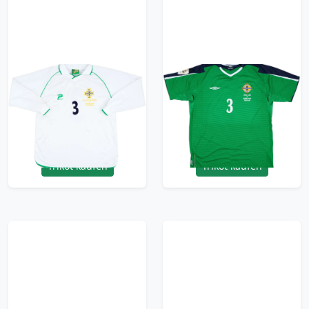
2004 Northern
2005 Northern
Ireland Match Worn
Ireland Match Issue
Away L/S Shirt #3
Home Shirt #3
(Capaldi)
(Capaldi)
359.99£ · ca. €425
299.99£ · ca. €354
Trikot kaufen
Trikot kaufen