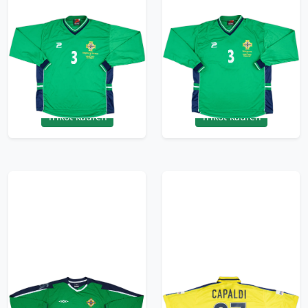
2004 Northern
2004 Northern
Ireland Match Issue
Ireland Match Issue
Home L/S Shirt #3
Home L/S Shirt #3
(Capaldi)
(Capaldi)
299.99£ · ca. €354
299.99£ · ca. €354
Trikot kaufen
Trikot kaufen
2005 Northern
2000-01 Birmingham
Ireland Match Issue
Match Issue Away