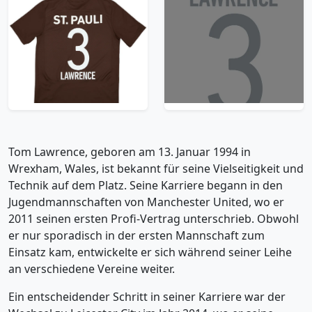
2021-22 St Pauli
2021-22 St Pauli Third
Home Shirt Lawrence
Lawrence #3 Name
#3 - 7/10 - (S)
Set
59.99£ · ca. €71
7.99£ · ca. €9
Trikot kaufen
Trikot kaufen
Tom Lawrence, geboren am 13. Januar 1994 in
Wrexham, Wales, ist bekannt für seine Vielseitigkeit und
Technik auf dem Platz. Seine Karriere begann in den
Jugendmannschaften von Manchester United, wo er
2011 seinen ersten Profi-Vertrag unterschrieb. Obwohl
er nur sporadisch in der ersten Mannschaft zum
Einsatz kam, entwickelte er sich während seiner Leihe
an verschiedene Vereine weiter.
Ein entscheidender Schritt in seiner Karriere war der