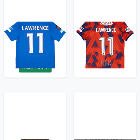
2024-25 Rangers
2023-24 Rangers
Match Issue Europa
Match Issue Fourth
League Home Shirt
Shirt Lawrence #11
Lawrence #11
95.99£ · ca. €113
209.99£ · ca. €248
Trikot kaufen
Trikot kaufen