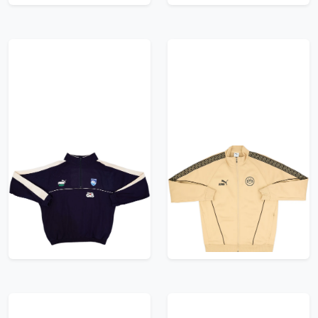
1997-98 Pescara
2025-26 Borussia
Puma King 1/4 Zip
Dortmund Puma King
Sweat Top - 7/10 - (XL)
Anthem Jacket
83.99£ · ca. €99
83.99£ · ca. €99
Trikot kaufen
Trikot kaufen