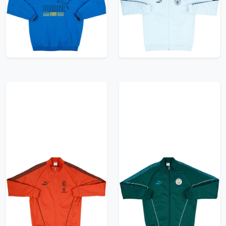
Anthem Jacket
71.99£ · ca. €85
65.99£ · ca. €78
Trikot kaufen
Trikot kaufen
2025-26 AC Milan
2025-26 Manchester
Puma King Anthem
City Puma King
Jacket
Anthem Jacket
65.99£ · ca. €78
65.99£ · ca. €78
Trikot kaufen
Trikot kaufen