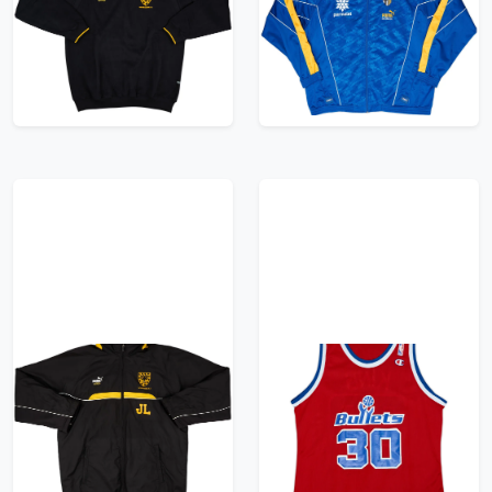
(L)
8/10 - (XXL)
209.99£ · ca. €248
179.99£ · ca. €212
Trikot kaufen
Trikot kaufen
2001-02 Wimbledon
1990-91 Washington
Staff Issue Puma King
Bullets King #30
Hooded Bench Coat JL
Champion Away
- 9/10 - (XL)
Jersey - 9/10 - (L)
179.99£ · ca. €212
179.99£ · ca. €212