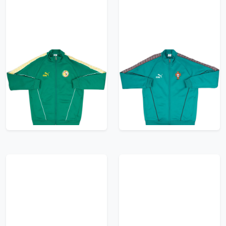
2026-27 Senegal
2026-27 Portugal
Puma King Anthem
Puma King Anthem
Jacket
Jacket
95.99£ · ca. €113
95.99£ · ca. €113
Trikot kaufen
Trikot kaufen