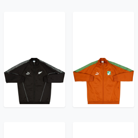
2026-27 New Zealand
2026-27 Ivory Coast
Puma King Anthem
Puma King Anthem
Jacket
Jacket
95.99£ · ca. €113
95.99£ · ca. €113
Trikot kaufen
Trikot kaufen