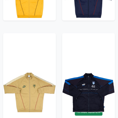
95.99£ · ca. €113
Trikot kaufen
Trikot kaufen
2026-27 Morocco
1997-98 Pescara
Puma King Anthem
Player Issue Puma
Jacket
King Track Jacket -
6/10 - (XL)
95.99£ · ca. €113
83.99£ · ca. €99
Trikot kaufen
Trikot kaufen