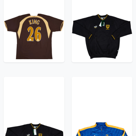
2006-07 Tottenham
2001-02 Wimbledon
Third Shirt King #26 -
Puma King Sweat Top
7/10 - (XL)
(L)
239.99£ · ca. €283
209.99£ · ca. €248
Trikot kaufen
Trikot kaufen
2001-02 Wimbledon
1995-97 Parma Puma
Puma King Sweat Top
King Track Jacket -