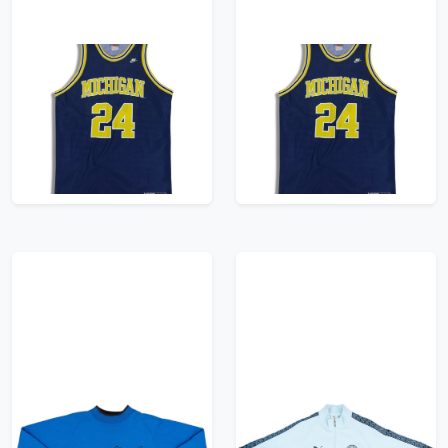
1991-95 Michigan
1991-95 Michigan
Wolverines King #24
Wolverines King #24
Nike Jersey (Away) L
Nike Jersey (Away) L
71.99£ · ca. €85
71.99£ · ca. €85
Trikot kaufen
Trikot kaufen
1990s Puma King
2025-26 Manchester
Sweat Top - 8/10 - (M)
City Puma King