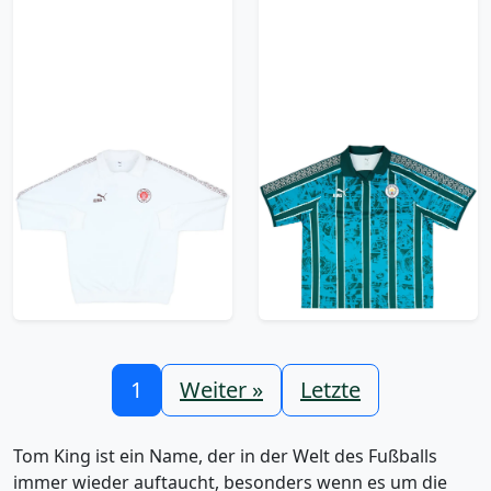
2025-26 St Pauli Puma
2025-26 Manchester
King Drill Top
City Puma King Retro
Shirt
59.99£ · ca. €71
53.99£ · ca. €64
Trikot kaufen
Trikot kaufen
1
Weiter »
Letzte
Tom King ist ein Name, der in der Welt des Fußballs
immer wieder auftaucht, besonders wenn es um die