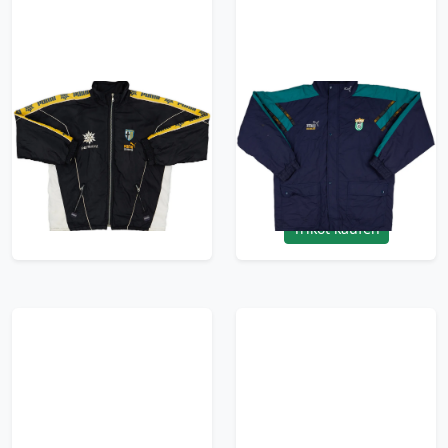
1995-96 Parma Puma
2000-02 Andalusia
King Padded Bench
Puma King Padded
Coat - 5/10 - (XL)
Bench Coat - 6/10 -
(M)
119.99£ · ca. €142
119.99£ · ca. €142
Trikot kaufen
Trikot kaufen