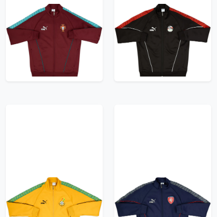
2026-27 Portugal
2026-27 Egypt Puma
Puma King Anthem
King Anthem Jacket
Jacket
95.99£ · ca. €113
95.99£ · ca. €113
Trikot kaufen
Trikot kaufen
2026-27 Ghana Puma
2026-27 Czech
King Anthem Jacket
Republic Puma King
Anthem Jacket
95.99£ · ca. €113