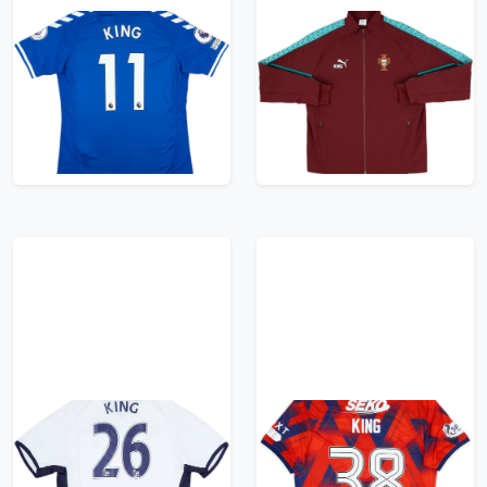
2020-21 Everton
2026-27 Portugal
Match Issue Home
Puma King Anthem
Shirt King #11
Jacket
119.99£ · ca. €142
119.99£ · ca. €142
Trikot kaufen
Trikot kaufen
2008-09 Tottenham
2023-24 Rangers
Home Shirt King #26 -
Match Issue Fourth
6/10 - (L)
Shirt King #38