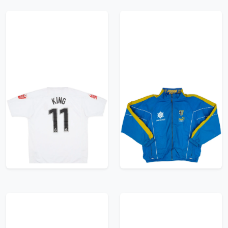
2004-05 Nottingham
1995-97 Parma Puma
Forest Match Issue
King Track Jacket -
Away Shirt King #11
7/10 - (XL)
149.99£ · ca. €177
119.99£ · ca. €142
Trikot kaufen
Trikot kaufen