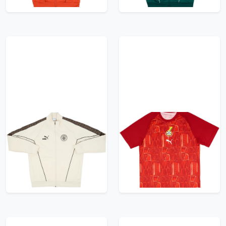
2025-26 Manchester
2026-27 Ghana Puma
City Puma King
King Pre-Match Shirt
Anthem Jacket
65.99£ · ca. €78
65.99£ · ca. €78
Trikot kaufen
Trikot kaufen