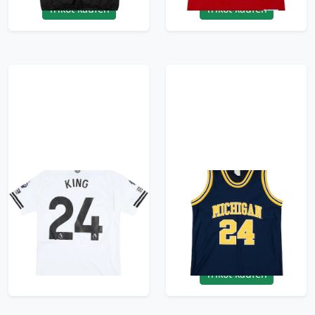
Trikot kaufen
Trikot kaufen
2025-26 Fulham
1991-95 Michigan
Match Issue Home
Wolverines King #24
Shirt King #24
Authentic Nike Away
Jersey (Excellent) L
179.99£ · ca. €212
149.99£ · ca. €177
Trikot kaufen
Trikot kaufen