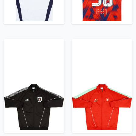
119.99£ · ca. €142
95.99£ · ca. €113
Trikot kaufen
Trikot kaufen
2026-27 Austria Puma
2026-27 Switzerland
King Anthem Jacket
Puma King Anthem
Jacket
95.99£ · ca. €113
95.99£ · ca. €113
Trikot kaufen
Trikot kaufen