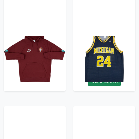
2026-27 Portugal
1991-95 Michigan
Puma King Hooded
Wolverines King #24
Top
Nike Away Jersey
(Very Good) L
77.99£ · ca. €92
71.99£ · ca. €85
Trikot kaufen
Trikot kaufen