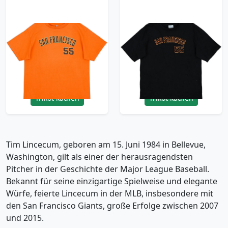
2011 San Francisco
2011 San Francisco
Giants Lincecum #55
Giants Lincecum #55
MLB Tee - 8/10 -
MLB Tee - 9/10 -
(L.Boys)
(L.Boys)
11.99£ · ca. €14
11.99£ · ca. €14
Trikot kaufen
Trikot kaufen
Tim Lincecum, geboren am 15. Juni 1984 in Bellevue,
Washington, gilt als einer der herausragendsten
Pitcher in der Geschichte der Major League Baseball.
Bekannt für seine einzigartige Spielweise und elegante
Würfe, feierte Lincecum in der MLB, insbesondere mit
den San Francisco Giants, große Erfolge zwischen 2007
und 2015.