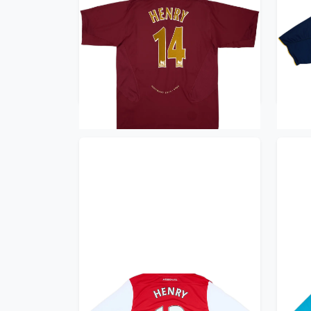
2005-06 Arsenal Home Shirt
20
Henry #14 (XXL)
Sh
659.99£ · ca. €779
Trikot kaufen
2011-12 Arsenal Player Issue
201
Home L/S Shirt Henry #12
Awa