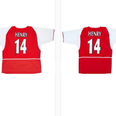
02-04 Arsenal Home Shirt
2002-04 Arsenal Home Sh
Henry #14 - 8/10 - (XXL)
Henry #14 - 8/10 - (L)
359.99£ · ca. €425
359.99£ · ca. €425
Trikot kaufen
Trikot kaufen