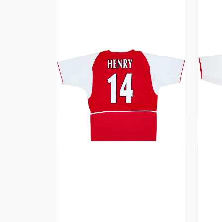
2002-04 Arsenal Home Shirt
20
Henry #14 - 9/10 - (L)
359.99£ · ca. €425
Trikot kaufen