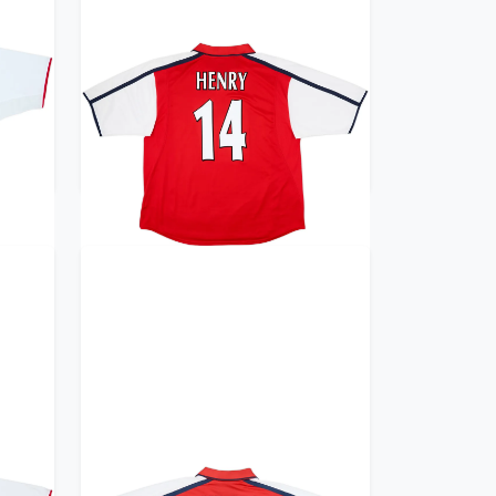
irt
2000-02 Arsenal Home Shirt
Henry #14 - 8/10 - (XXL)
359.99£ · ca. €425
Trikot kaufen
irt
2000-02 Arsenal Home Shirt