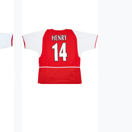
irt
2002-04 Arsenal Home Shirt
Henry #14 - 8/10 - (L)
359.99£ · ca. €425
Trikot kaufen