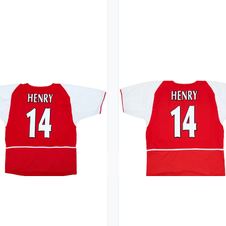
02-04 Arsenal Home Shirt
2002-04 Arsenal Home Sh
Henry #14 - 8/10 - (XL)
Henry #14 - 8/10 - (XL
359.99£ · ca. €425
359.99£ · ca. €425
Trikot kaufen
Trikot kaufen