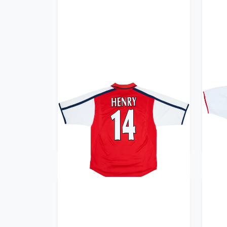
2002-04 Arsenal Home Shirt
20
Henry #14 - 8/10 - (L)
359.99£ · ca. €425
Trikot kaufen