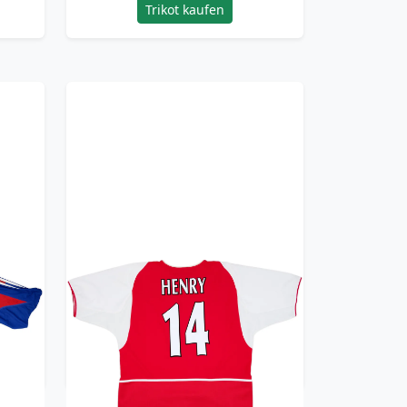
Trikot kaufen
irt
2002-04 Arsenal Home Shirt
Henry #14 - 8/10 - (XXL)
359.99£ · ca. €425
Trikot kaufen