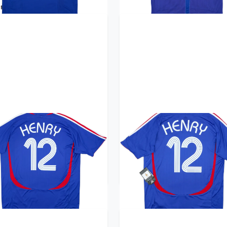
06-07 France Home Shirt
2006-07 France Home Sh
Henry #12 (XL)
Henry #12 (L)
359.99£ · ca. €425
359.99£ · ca. €425
Trikot kaufen
Trikot kaufen