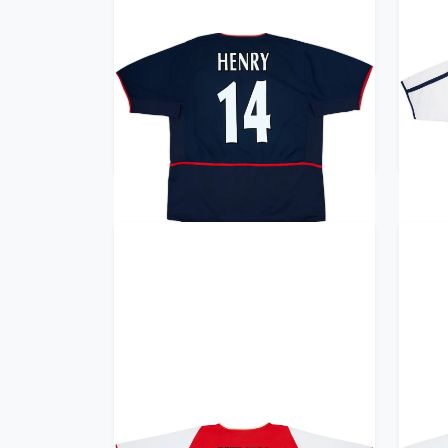
2002-04 Arsenal Away Shirt
20
Henry #14 - 8/10 - (XXL)
359.99£ · ca. €425
Trikot kaufen
2002-04 Arsenal Home Shirt
20