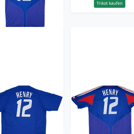
Trikot kaufen
Trikot kaufen
02-04 France Home Shirt
2004-06 France Home Sh
Henry #12 (XL)
Henry #12 (XL)
359.99£ · ca. €425
359.99£ · ca. €425
Trikot kaufen
Trikot kaufen