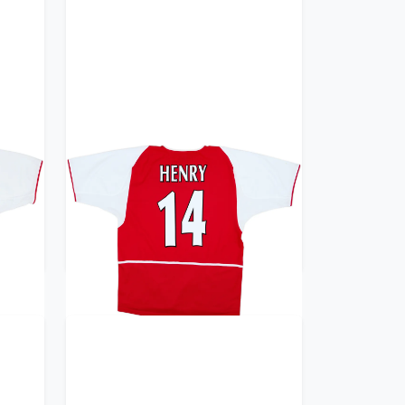
irt
2002-04 Arsenal Home Shirt
)
Henry #14 - 8/10 - (L)
359.99£ · ca. €425
Trikot kaufen