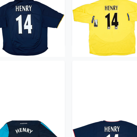
00-02 Arsenal European
2003-05 Arsenal Away L
irt Henry #14 - 8/10 - (L)
Shirt Henry #14 (3XL)
539.99£ · ca. €637
479.99£ · ca. €566
Trikot kaufen
Trikot kaufen
1-12 Arsenal Player Issue
2002-04 Arsenal Away Sh
y L/S Shirt Henry #12 (M)
Henry #14 - 10/10 - (XL