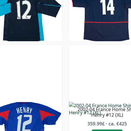
419.99£ · ca. €496
419.99£ · ca. €496
Trikot kaufen
Trikot kaufen
04-06 France Home Shirt
2002-04 France Home Sh
Henry #12 (L)
Henry #12 (XL)
359.99£ · ca. €425
359.99£ · ca. €425