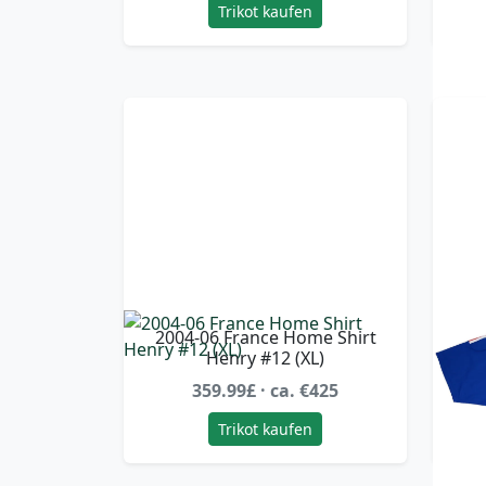
Trikot kaufen
2004-06 France Home Shirt
20
Henry #12 (XL)
359.99£ · ca. €425
Trikot kaufen