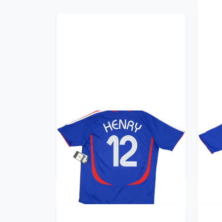
2006-07 France Home Shirt
20
Henry #12 (XL)
359.99£ · ca. €425
Trikot kaufen