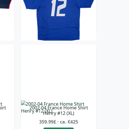
359.99£ · ca. €425
Trikot kaufen
irt
2002-04 France Home Shirt
Henry #12 (XL)
359.99£ · ca. €425