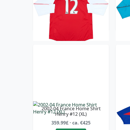
(XXL)
419.99£ · ca. €496
Trikot kaufen
2002-04 France Home Shirt
20
Henry #12 (XL)
359.99£ · ca. €425