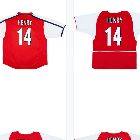
00-02 Arsenal Home Shirt
2002-04 Arsenal Home Sh
Henry #14 - 8/10 - (XXL)
Henry #14 - 9/10 - (L)
359.99£ · ca. €425
359.99£ · ca. €425
Trikot kaufen
Trikot kaufen
02-04 Arsenal Home Shirt
2002-04 Arsenal Home Sh