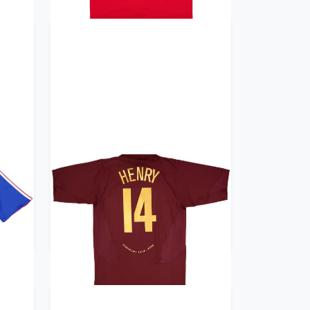
irt
2005-06 Arsenal Home Shirt
Henry #14 - 8/10 - (L)
359.99£ · ca. €425
Trikot kaufen