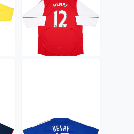
/S
2011-12 Arsenal Player Issue
Home L/S Shirt Henry #12
(XXL)
419.99£ · ca. €496
Trikot kaufen
irt
2002-04 France Home Shirt
)
Henry #12 (L)