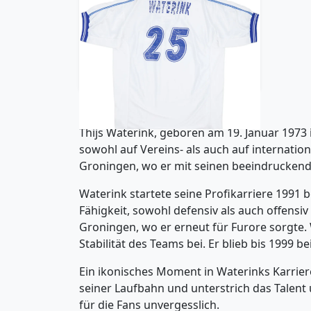
2000-01 Karlsruhe Away Shirt
Waterink #25 - 5/10 - (XXL)
59.99£ · ca. €71
Trikot kaufen
Thijs Waterink, geboren am 19. Januar 1973 i
sowohl auf Vereins- als auch auf internatio
Groningen, wo er mit seinen beeindruckend
Waterink startete seine Profikarriere 1991 b
Fähigkeit, sowohl defensiv als auch offensi
Groningen, wo er erneut für Furore sorgte. 
Stabilität des Teams bei. Er blieb bis 1999 
Ein ikonisches Moment in Waterinks Karriere
seiner Laufbahn und unterstrich das Talent
für die Fans unvergesslich.