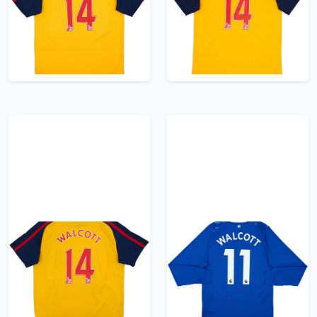
9/10 - (L)
6/10 - (L)
149.99£ · ca. €177
119.99£ · ca. €142
Trikot kaufen
Trikot kaufen
2008-09 Arsenal Away
2019-20 Everton
Shirt Walcott #14 -
Home L/S Shirt
6/10 - (XL)
Walcott #11 (S)
119.99£ · ca. €142
71.99£ · ca. €85
Trikot kaufen
Trikot kaufen