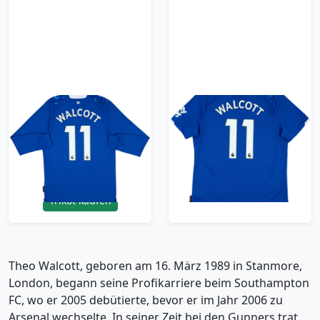
2019-20 Everton
2019-20 Everton
Home L/S Shirt
Home Shirt Walcott
Walcott #11 - 10/10 -
#11 - 10/10 - (XL)
(S)
47.99£ · ca. €57
53.99£ · ca. €64
Trikot kaufen
Trikot kaufen
Theo Walcott, geboren am 16. März 1989 in Stanmore,
London, begann seine Profikarriere beim Southampton
FC, wo er 2005 debütierte, bevor er im Jahr 2006 zu
Arsenal wechselte. In seiner Zeit bei den Gunners trat