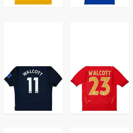
2019-20 Everton Third
2006-08 England
Shirt Walcott #11 -
Away Shirt Walcott
10/10 - (XL)
#23 - 8/10 - (S)
59.99£ · ca. €71
59.99£ · ca. €71
Trikot kaufen
Trikot kaufen