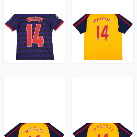
2012-13 Arsenal
2008-09 Arsenal Away
Match Issue Away
Shirt Walcott #14 -
Shirt Walcott #14
8/10 - (L)
599.99£ · ca. €708
149.99£ · ca. €177
Trikot kaufen
Trikot kaufen
2008-09 Arsenal Away
2008-09 Arsenal Away
Shirt Walcott #14 -
Shirt Walcott #14 -