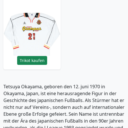
1999-00 Nagoya
Grampus Eight Match
Issue Emperor's Cup
Away Shirt #21
(Okayama)
239.99£ · ca. €283
Trikot kaufen
Tetsuya Okayama, geboren den 12. juni 1970 in
Okayama, Japan, ist eine herausragende Figur in der
Geschichte des japanischen Fußballs. Als Stürmer hat er
nicht nur auf Vereins-, sondern auch auf internationaler
Ebene große Erfolge gefeiert. Sein Name ist untrennbar
mit der Ära des japanischen Fußballs in den 90er Jahren
verbunden, als die J-League 1993 gegründet wurde und