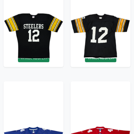
1970s Pittsburgh
1980-83 Pittsburgh
Steelers Bradshaw
Steelers Bradshaw
#12 Rawlings Home
#12 Rawlings Home
Jersey - 7/10 - (L)
Jersey - 6/10 - (S)
179.99£ · ca. €212
119.99£ · ca. €142
Trikot kaufen
Trikot kaufen
2008 New York Giants
2008 New York Giants