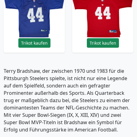
Bradshaw #44
Bradshaw #44
Reebok On Field
Reebok Premier
Home Jersey - 6/10 -
Alternate Jersey - 4/10
(L)
- (XL)
53.99£ · ca. €64
23.99£ · ca. €28
Trikot kaufen
Trikot kaufen
Terry Bradshaw, der zwischen 1970 und 1983 für die
Pittsburgh Steelers spielte, ist nicht nur eine Legende
auf dem Spielfeld, sondern auch ein gefragter
Prominenter außerhalb des Sports. Als Quarterback
trug er maßgeblich dazu bei, die Steelers zu einem der
dominantesten Teams der NFL-Geschichte zu machen.
Mit vier Super Bowl-Siegen (IX, X, XIII, XIV) und zwei
Super Bowl MVP-Titeln ist Bradshaw ein Symbol für
Erfolg und Führungsstärke im American Football.