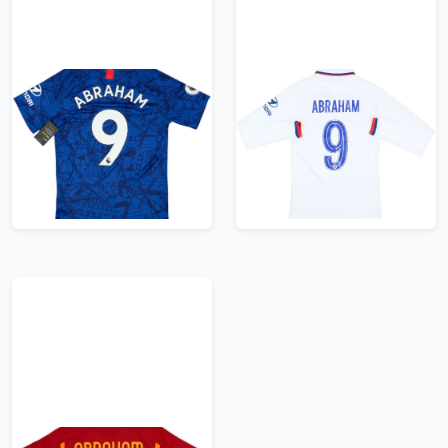
2019-20 Chelsea
2019-20 Chelsea Away
Home Shirt Abraham
L/S Shirt Abraham #9
#9 (S)
- 10/10 - (XS)
119.99£ · ca. €142
119.99£ · ca. €142
Trikot kaufen
Trikot kaufen