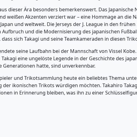
gns aus dieser Ära besonders bemerkenswert. Das Japanisch
 und weißen Akzenten verziert war – eine Hommage an die Nat
pan und weltweit. Die Jerseys der J. League in den frühen 
Aufbruch und die Modernisierung des japanischen Fußballs w
, dass sich Takagi und seine Teamkameraden in diesen Tri
beendete seine Laufbahn bei der Mannschaft von Vissel Kobe
ro Takagi eine ungelöste Legende in der Geschichte des japa
e Generationen hatte, sind unverkennbar.
 Spieler und Trikotsammlung heute ein beliebtes Thema unte
 der ikonischen Trikots würdigen möchten. Takahiro Takagi w
onen in Erinnerung bleiben, was ihn zu einer Schlüsselfigu