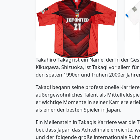
2002-03 JEF United Match
201
Issue GK Shirt #21 (Takagi)
119.99£ · ca. €142
Trikot kaufen
Takahiro Takagi ist ein Name, der in der Ge
Kikugawa, Shizuoka, ist Takagi vor allem für
den späten 1990er und frühen 2000er Jahre
Takagi begann seine professionelle Karriere 
außergewöhnliches Talent als Mittelfeldspie
er wichtige Momente in seiner Karriere erl
als einer der besten Spieler in Japan.
Ein Meilenstein in Takagis Karriere war die 
bei, dass Japan das Achtelfinale erreichte, 
und der folgende große internationale Ruhm