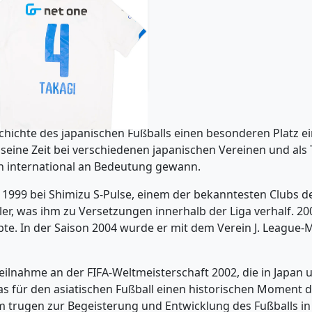
4 Oita Trinita Away Shirt
Takagi #4 - 8/10 - (L)
107.99£ · ca. €127
Trikot kaufen
schichte des japanischen Fußballs einen besonderen Platz e
 seine Zeit bei verschiedenen japanischen Vereinen und als 
n international an Bedeutung gewann.
1999 bei Shimizu S-Pulse, einem der bekanntesten Clubs der 
ler, was ihm zu Versetzungen innerhalb der Liga verhalf. 
ebte. In der Saison 2004 wurde er mit dem Verein J. League
Teilnahme an der FIFA-Weltmeisterschaft 2002, die in Japan 
was für den asiatischen Fußball einen historischen Moment d
 trugen zur Begeisterung und Entwicklung des Fußballs in 