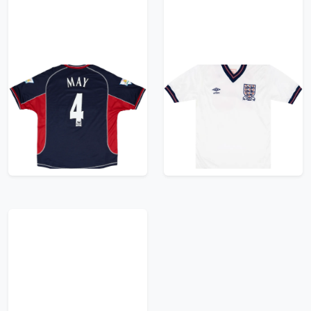
2000-01 Manchester
1987 England U-18
United Match Issue
Match Issue Home
Third Shirt May #4
Shirt #15 (May)
1799.99£ · ca. €2124
419.99£ · ca. €496
Trikot kaufen
Trikot kaufen