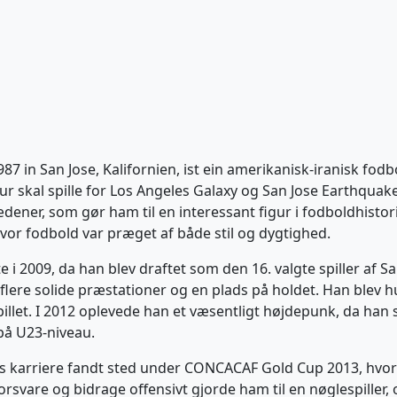
7 in San Jose, Kalifornien, ist ein amerikanisk-iranisk fodb
our skal spille for Los Angeles Galaxy og San Jose Earthqua
ener, som gør ham til en interessant figur i fodboldhistorie
or fodbold var præget af både stil og dygtighed.
 i 2009, da han blev draftet som den 16. valgte spiller af Sa
flere solide præstationer og en plads på holdet. Han blev hur
spillet. I 2012 oplevede han et væsentligt højdepunk, da han
på U23-niveau.
rs karriere fandt sted under CONCACAF Gold Cup 2013, hvor h
forsvare og bidrage offensivt gjorde ham til en nøglespille