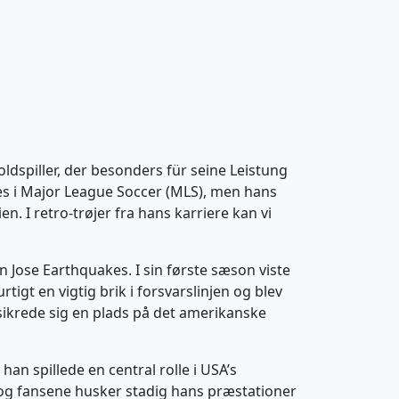
oldspiller, der besonders für seine Leistung
kes i Major League Soccer (MLS), men hans
n. I retro-trøjer fra hans karriere kan vi
n Jose Earthquakes. I sin første sæson viste
tigt en vigtig brik i forsvarslinjen og blev
 sikrede sig en plads på det amerikanske
an spillede en central rolle i USA’s
r, og fansene husker stadig hans præstationer