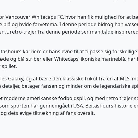
for Vancouver Whitecaps FC, hvor han fik mulighed for at bæ
blå og hvide farvetema. I denne periode bidrog han væsentl
en. I retro-trøjer fra denne periode ser man både inspirer
tashours karriere er hans evne til at tilpasse sig forskelli
de og blå striber eller Whitecaps’ ikoniske marineblå, har h
spillet.
les Galaxy, og at bære den klassiske trikot fra en af MLS’ m
detaljer, betager fansen og minder om de legendariske spill
 moderne amerikanske fodboldspil, og med retro trøjer som 
 som sporten har gennemgået i USA. Beitashours historie e
g dets evige tiltrækning af fans overalt.