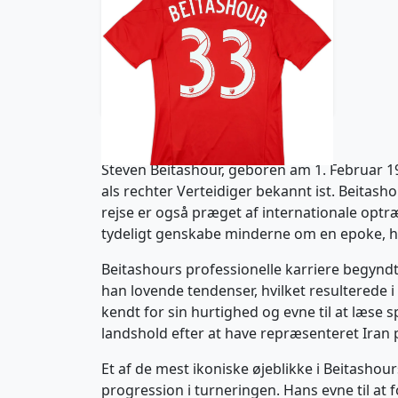
2016 Toronto Match Issue
Home Shirt Beitashour #33
179.99£ · ca. €212
Trikot kaufen
Steven Beitashour, geboren am 1. Februar 198
als rechter Verteidiger bekannt ist. Beitash
rejse er også præget af internationale optræd
tydeligt genskabe minderne om en epoke, hv
Beitashours professionelle karriere begyndte
han lovende tendenser, hvilket resulterede i 
kendt for sin hurtighed og evne til at læse 
landshold efter at have repræsenteret Iran 
Et af de mest ikoniske øjeblikke i Beitashou
progression i turneringen. Hans evne til at 