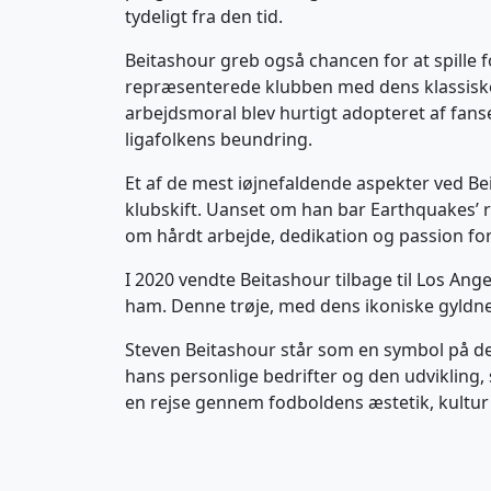
tydeligt fra den tid.
Beitashour greb også chancen for at spille 
repræsenterede klubben med dens klassiske 
arbejdsmoral blev hurtigt adopteret af fans
ligafolkens beundring.
Et af de mest iøjnefaldende aspekter ved Bei
klubskift. Uanset om han bar Earthquakes’ rø
om hårdt arbejde, dedikation og passion for 
I 2020 vendte Beitashour tilbage til Los Ange
ham. Denne trøje, med dens ikoniske gyldne 
Steven Beitashour står som en symbol på det
hans personlige bedrifter og den udvikling,
en rejse gennem fodboldens æstetik, kultur o