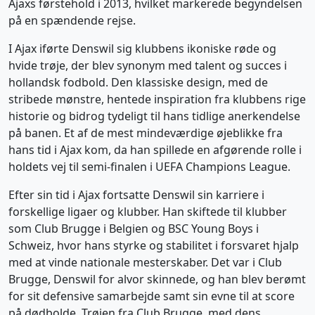
Ajaxs førstehold i 2013, hvilket markerede begyndelsen
på en spændende rejse.
I Ajax iførte Denswil sig klubbens ikoniske røde og
hvide trøje, der blev synonym med talent og succes i
hollandsk fodbold. Den klassiske design, med de
stribede mønstre, hentede inspiration fra klubbens rige
historie og bidrog tydeligt til hans tidlige anerkendelse
på banen. Et af de mest mindeværdige øjeblikke fra
hans tid i Ajax kom, da han spillede en afgørende rolle i
holdets vej til semi-finalen i UEFA Champions League.
Efter sin tid i Ajax fortsatte Denswil sin karriere i
forskellige ligaer og klubber. Han skiftede til klubber
som Club Brugge i Belgien og BSC Young Boys i
Schweiz, hvor hans styrke og stabilitet i forsvaret hjalp
med at vinde nationale mesterskaber. Det var i Club
Brugge, Denswil for alvor skinnede, og han blev berømt
for sit defensive samarbejde samt sin evne til at score
på dødbolde. Trøjen fra Club Brugge, med dens