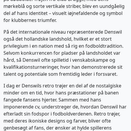
mørkeblå og sorte vertikale striber, blev en uundgåelig
del af hans identitet – visuelt iøjnefaldende og symbol
for klubbernes triumfer.
På det internationale niveau repræsenterede Denswil
også det hollandske landshold, hvilket er et stort
privilegium i en nation med så rig en fodboldtradition.
Selvom konkurrencen for pladser på landsholdet var
hård, så Denswil ofte spilletid i venskabskampe og
kvalifikationsturneringer, hvor han demonstrerede sit
talent og potentiale som fremtidig leder i forsvaret.
I dag er Denswils retro trøjer en del af de nostalgiske
minder om en tid, hvor hans præstationer på banen
fangede fansens hjerter. Sammen med hans
imponerende cv, understreger de, hvordan Denswil har
efterladt sin fodspor i fodboldverdenen. Retro trøjer,
med deres ikoniske designs og farver, bliver ofte
genbesøgt af fans, der ønsker at hylde spillerens