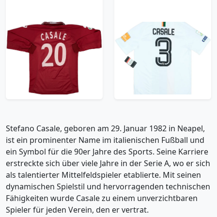
2001-02 Reggina
2019-20 Venezia
Match Issue Home
Player Issue Away
L/S Shirt Casale #20
Shirt Casale #3 (M)
119.99£ · ca. €142
119.99£ · ca. €142
Trikot kaufen
Trikot kaufen
Stefano Casale, geboren am 29. Januar 1982 in Neapel,
ist ein prominenter Name im italienischen Fußball und
ein Symbol für die 90er Jahre des Sports. Seine Karriere
erstreckte sich über viele Jahre in der Serie A, wo er sich
als talentierter Mittelfeldspieler etablierte. Mit seinen
dynamischen Spielstil und hervorragenden technischen
Fähigkeiten wurde Casale zu einem unverzichtbaren
Spieler für jeden Verein, den er vertrat.