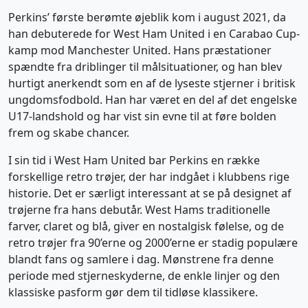
Perkins’ første berømte øjeblik kom i august 2021, da
han debuterede for West Ham United i en Carabao Cup-
kamp mod Manchester United. Hans præstationer
spændte fra driblinger til målsituationer, og han blev
hurtigt anerkendt som en af de lyseste stjerner i britisk
ungdomsfodbold. Han har været en del af det engelske
U17-landshold og har vist sin evne til at føre bolden
frem og skabe chancer.
I sin tid i West Ham United bar Perkins en række
forskellige retro trøjer, der har indgået i klubbens rige
historie. Det er særligt interessant at se på designet af
trøjerne fra hans debutår. West Hams traditionelle
farver, claret og blå, giver en nostalgisk følelse, og de
retro trøjer fra 90’erne og 2000’erne er stadig populære
blandt fans og samlere i dag. Mønstrene fra denne
periode med stjerneskyderne, de enkle linjer og den
klassiske pasform gør dem til tidløse klassikere.