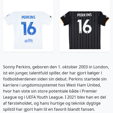
2023-24 Leeds Match
2022-23 Leeds Match
Issue Home Shirt
Issue Third Shirt
Perkins #16
Perkins #16
119.99£ · ca. €142
95.99£ · ca. €113
Trikot kaufen
Trikot kaufen
Sonny Perkins, geboren den 1. oktober 2003 in London,
ist ein junger, talentfuld spiller, der har gjort bølger i
fodboldverdenen siden sin debut. Perkins startede sin
karriere i ungdomssystemet hos West Ham United,
hvor han viste sin store potentiale både i Premier
League og i UEFA Youth League. I 2021 blev han en del
af førsteholdet, og hans hurtige og teknisk dygtige
spilstil har gjort ham til en favorit blandt fansen.