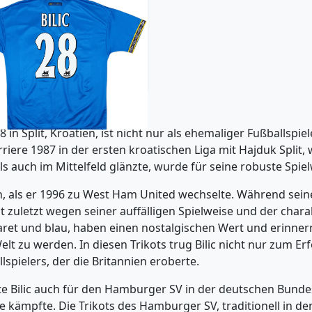
7-99 Everton Home Shirt
Bilic #28 - 8/10 - (L)
179.99£ · ca. €212
Trikot kaufen
 in Split, Kroatien, ist nicht nur als ehemaliger Fußballspie
rriere 1987 in der ersten kroatischen Liga mit Hajduk Split,
als auch im Mittelfeld glänzte, wurde für seine robuste Spie
 als er 1996 zu West Ham United wechselte. Während seiner 
t zuletzt wegen seiner auffälligen Spielweise und der chara
claret und blau, haben einen nostalgischen Wert und erinner
t zu werden. In diesen Trikots trug Bilic nicht nur zum Er
spielers, der die Britannien eroberte.
 Bilic auch für den Hamburger SV in der deutschen Bundesli
e kämpfte. Die Trikots des Hamburger SV, traditionell in de