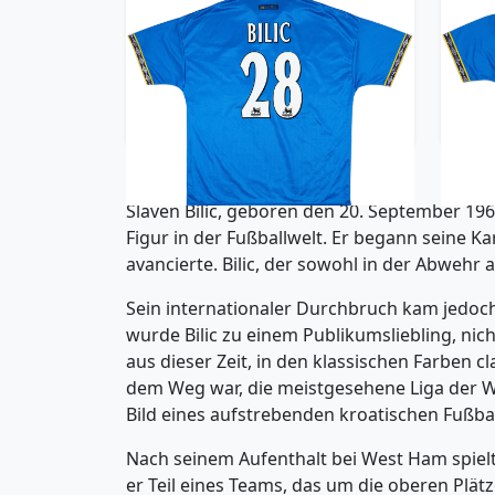
1997-99 Everton Home Shirt
199
Bilic #28 - 10/10 - (XXL)
209.99£ · ca. €248
Trikot kaufen
Slaven Bilic, geboren den 20. September 1968
Figur in der Fußballwelt. Er begann seine Ka
avancierte. Bilic, der sowohl in der Abwehr 
Sein internationaler Durchbruch kam jedoch,
wurde Bilic zu einem Publikumsliebling, nich
aus dieser Zeit, in den klassischen Farben 
dem Weg war, die meistgesehene Liga der Wel
Bild eines aufstrebenden kroatischen Fußball
Nach seinem Aufenthalt bei West Ham spielte
er Teil eines Teams, das um die oberen Plätz