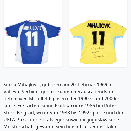
2000-01 Yugoslavia
2001-02 Lazio Signed
Home Shirt Mihajlovic
Away Shirt Mihajlovic
#11 - 8/10 - (M)
#11 - 8/10 - (XXL)
239.99£ · ca. €283
179.99£ · ca. €212
Trikot kaufen
Trikot kaufen
Siniša Mihajlović, geboren am 20. Februar 1969 in
Valjevo, Serbien, gehört zu den herausragendsten
defensiven Mittelfeldspielern der 1990er und 2000er
Jahre. Er startete seine Profikarriere 1986 bei Roter
Stern Belgrad, wo er von 1988 bis 1992 spielte und den
UEFA-Pokal der Pokalsieger sowie die jugoslawische
Meisterschaft gewann. Sein beeindruckendes Talent