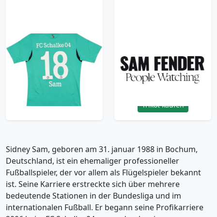
2013-15 Schalke Third
2024-25 Newcastle
Shirt Sam #18 - 5/10 -
United Sam Fender
(XL.Boys)
Reverse Player Issue
Sponsor
23.99£ · ca. €28
7.99£ · ca. €9
Trikot kaufen
Trikot kaufen
Sidney Sam, geboren am 31. januar 1988 in Bochum,
Deutschland, ist ein ehemaliger professioneller
Fußballspieler, der vor allem als Flügelspieler bekannt
ist. Seine Karriere erstreckte sich über mehrere
bedeutende Stationen in der Bundesliga und im
internationalen Fußball. Er begann seine Profikarriere