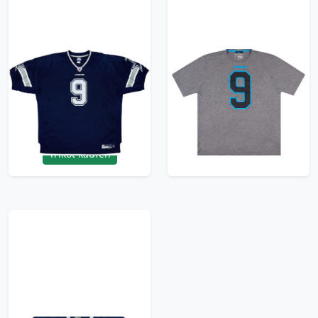
2007 Dallas Cowboys
2010s Dallas Cowboys
Romo #9 Reebok
Romo #9 Graphic Tee
Authentic Home
XL
Jersey - 6/10 - (4XL)
23.99£ · ca. €28
119.99£ · ca. €142
Trikot kaufen
Trikot kaufen