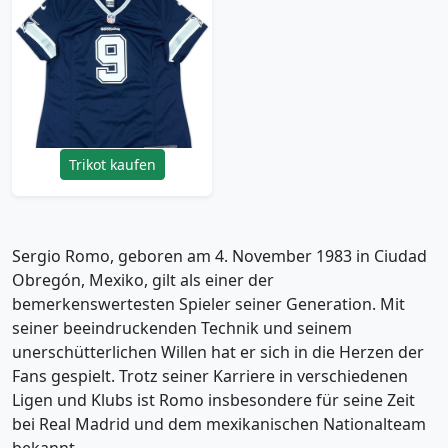
2012-16 Dallas
Cowboys Romo #9
Nike Game Home
Jersey Womens - 6/10
- (L)
23.99£ · ca. €28
Trikot kaufen
Sergio Romo, geboren am 4. November 1983 in Ciudad
Obregón, Mexiko, gilt als einer der
bemerkenswertesten Spieler seiner Generation. Mit
seiner beeindruckenden Technik und seinem
unerschütterlichen Willen hat er sich in die Herzen der
Fans gespielt. Trotz seiner Karriere in verschiedenen
Ligen und Klubs ist Romo insbesondere für seine Zeit
bei Real Madrid und dem mexikanischen Nationalteam