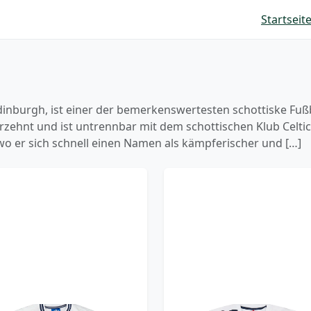
Startseit
dinburgh, ist einer der bemerkenswertesten schottiske Fußb
Jahrzehnt und ist untrennbar mit dem schottischen Klub Ce
 wo er sich schnell einen Namen als kämpferischer und […]