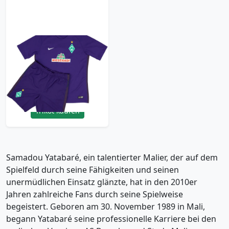
2016-17 Werder
Bremen Away Shirt &
Shorts Yatabare #5 -
9/10 - (XL.Boys)
53.99£ · ca. €64
Trikot kaufen
Samadou Yatabaré, ein talentierter Malier, der auf dem
Spielfeld durch seine Fähigkeiten und seinen
unermüdlichen Einsatz glänzte, hat in den 2010er
Jahren zahlreiche Fans durch seine Spielweise
begeistert. Geboren am 30. November 1989 in Mali,
begann Yatabaré seine professionelle Karriere bei den